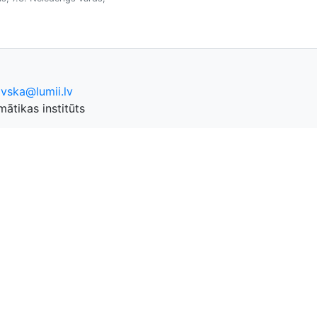
ovska@lumii.lv
ātikas institūts