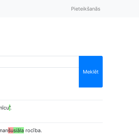
Pieteikšanās
Meklēt
nīcu
”
.
inan
šu
siāla
rocība.