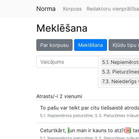
Norma
Korpuss
Redaktoru vienprātība
Meklēšana
Par korpusu
Meklēšana
Kļūdu tipu 
5.1. Nepiemērot
5.3. Pieturzīme
7.3. Neiederīgs
Atrasts/-i 2 vienumi
To pašu var teikt par citu tiešsaistē atro
5.1. Nepiemērota pieturzīme; 5.3. Pieturzīmes trūkum
Ceturtkārt,
(
un man ir kauns to atzīt
–
)
tas
5.1. Nepiemērota pieturzīme; 5.3. Pieturzīmes trūkum