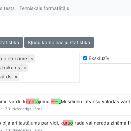
s tests
Tehniskais formatētājs
statistika
Kļūdu kombināciju statistika
Ekskluzīvi
a pieturzīme
×
s trūkums
×
 vārds
×
damu vārdu k
opo
rā
jumu
‒
– „
Mūsdienu latviešu valodas vārd
s; 7.3. Neiederīgs vārds;
 bija arī jautājums par vidi, k
uru
o
rada vai nerada zināma f
s; 7.3. Neiederīgs vārds;