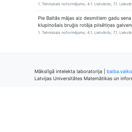
1. Tehniskais noformējums; 4.1. Lietvārds; 7.1. Liekvā
Pie Baltās mājas aiz desmitiem gadu sen
klupinošais bruģis rotāja pilsētiņas galve
1. Tehniskais noformējums; 4.1. Lietvārds; 7.1. Liekvā
Mākslīgā intelekta laboratorija
|
baiba.valk
Latvijas Universitātes Matemātikas un inform