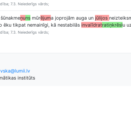
rdība; 7.3. Neiederīgs vārds;
a šūnakme
ņu
ns
mūr
ējum
a joprojām auga un
jūlijos
neizteiks
no ēku tikpat nemainīgi, kā nestabilās
invalīdrat
ratiņkrēsl
u u
rdība; 7.3. Neiederīgs vārds;
ovska@lumii.lv
ātikas institūts