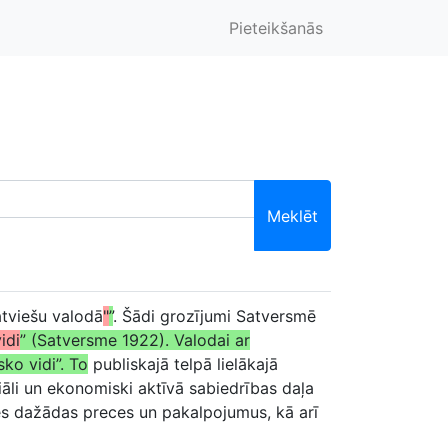
Pieteikšanās
Meklēt
atviešu valodā
"
”
. Šādi grozījumi Satversmē
idi
” (Satversme 1922). Valodai ar
ko vidi”. To
publiskajā telpā lielākajā
iāli un ekonomiski aktīvā sabiedrības daļa
ies dažādas preces un pakalpojumus, kā arī