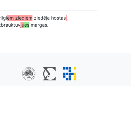
mīgi
em ziediem
ziedēja hostas
,
zbrauktuv
ju
es
margas.