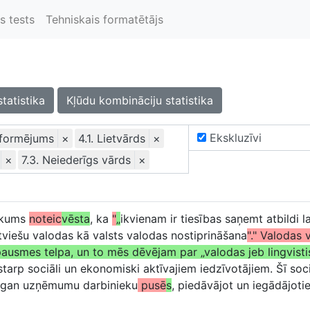
s tests
Tehniskais formatētājs
statistika
Kļūdu kombināciju statistika
Ekskluzīvi
oformējums
×
4.1. Lietvārds
×
×
7.3. Neiederīgs vārds
×
eikums
noteic
vēsta
, ka
"
„
ikvienam ir tiesības saņemt atbildi l
tviešu valodas kā valsts valodas nostiprināšana
"." Valodas v
ausmes telpa, un to mēs dēvējam par „valodas jeb lingvistis
tarp sociāli un ekonomiski aktīvajiem iedzīvotājiem. Šī soc
 gan uzņēmumu darbinieku
pusē
s
, piedāvājot un iegādājot