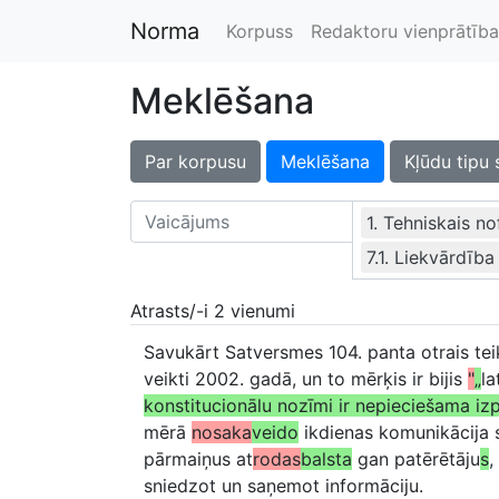
Norma
Korpuss
Redaktoru vienprātība
Meklēšana
Par korpusu
Meklēšana
Kļūdu tipu 
1. Tehniskais n
7.1. Liekvārdība
Atrasts/-i 2 vienumi
Savukārt Satversmes 104. panta otrais t
veikti 2002. gadā, un to mērķis ir bijis
"
„
la
konstitucionālu nozīmi ir nepieciešama izp
mērā
nosaka
veido
ikdienas komunikācija s
pārmaiņus at
rodas
balsta
gan patērētāju
s
,
sniedzot un saņemot informāciju.