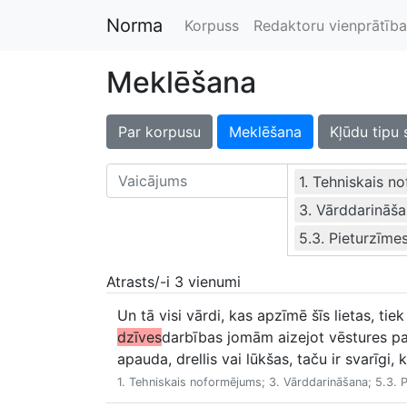
Norma
Korpuss
Redaktoru vienprātība
Meklēšana
Par korpusu
Meklēšana
Kļūdu tipu 
1. Tehniskais n
3. Vārddarināš
5.3. Pieturzīme
Atrasts/-i 3 vienumi
Un tā visi vārdi, kas apzīmē šīs lietas, tiek
dzīves
darbības jomām aizejot vēstures pakr
apauda, drellis vai lūkšas, taču ir svarīgi
1. Tehniskais noformējums; 3. Vārddarināšana; 5.3. 