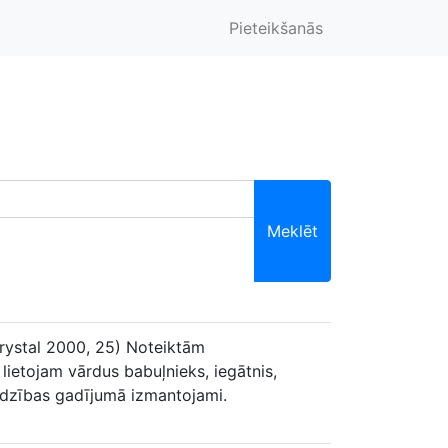
Pieteikšanās
Meklēt
Crystal 2000, 25) Noteiktām
 lietojam vārdus babuļnieks, iegātnis,
vajadzības gadījumā izmantojami.