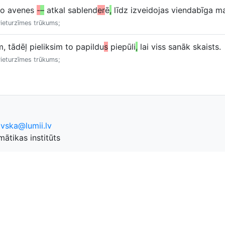
eno avenes
-
–
atkal sablend
er
ē
,
līdz izveidojas viendabīga m
Pieturzīmes trūkums;
, tādēļ pieliksim to papildu
s
piepūli
,
lai viss sanāk skaists.
Pieturzīmes trūkums;
ovska@lumii.lv
ātikas institūts