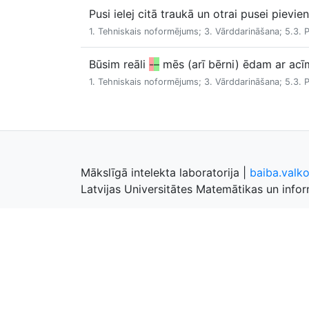
Pusi ielej citā traukā un otrai pusei pievi
1. Tehniskais noformējums; 3. Vārddarināšana; 5.3. 
Būsim reāli
-
–
mēs (arī bērni) ēdam ar acīm
1. Tehniskais noformējums; 3. Vārddarināšana; 5.3. 
Mākslīgā intelekta laboratorija
|
baiba.valk
Latvijas Universitātes Matemātikas un inform