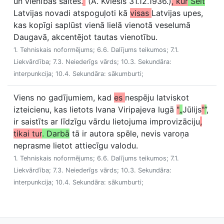
un vienības saites.
”
(A. Kviesis 31.12.1936.)
, kur
Šeit
Latvijas novadi atspoguļoti kā
visas
Latvijas upes,
kas kopīgi saplūst vienā lielā vienotā veselumā
Daugavā, akcentējot tautas vienotību.
1. Tehniskais noformējums; 6.6. Dalījums teikumos; 7.1.
Liekvārdība; 7.3. Neiederīgs vārds; 10.3. Sekundāra:
interpunkcija; 10.4. Sekundāra: sākumburti;
Viens no gadījumiem, kad
es
nespēju latviskot
izteicienu, kas lietots Ivana Viripajeva lugā
"
„
Jūlijs
"
”
,
ir saistīts ar līdzīgu vārdu lietojuma improvizāciju
,
tikai tur
. Darbā
tā ir autora spēle, nevis varoņa
neprasme lietot attiecīgu valodu.
1. Tehniskais noformējums; 6.6. Dalījums teikumos; 7.1.
Liekvārdība; 7.3. Neiederīgs vārds; 10.3. Sekundāra:
interpunkcija; 10.4. Sekundāra: sākumburti;