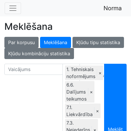
Norma
Meklēšana
Par korpusu
Meklēšana
Kļūdu tipu statistika
Kļūdu kombināciju statistika
1. Tehniskais
×
noformējums
Ekskluzīvi
6.6.
Dalījums
×
teikumos
7.1.
×
Liekvārdība
7.3.
Meklēt
Neiederīgs
×