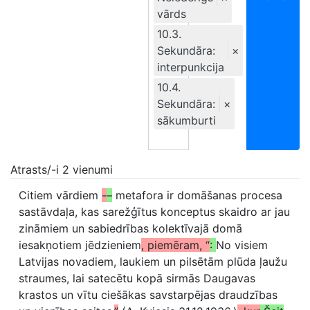
vārds
10.3.
Sekundāra:
×
interpunkcija
10.4.
Sekundāra:
×
sākumburti
Atrasts/-i 2 vienumi
Citiem vārdiem
-
–
metafora ir domāšanas procesa
sastāvdaļa, kas sarežģītus konceptus skaidro ar jau
zināmiem un sabiedrības kolektīvajā domā
iesakņotiem jēdzieniem
, piemēram, “
:
No visiem
Latvijas novadiem, laukiem un pilsētām plūda ļaužu
straumes, lai satecētu kopā sirmās Daugavas
krastos un vītu ciešākas savstarpējas draudzības