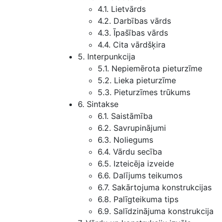
4.1. Lietvārds
4.2. Darbības vārds
4.3. Īpašības vārds
4.4. Cita vārdšķira
5. Interpunkcija
5.1. Nepiemērota pieturzīme
5.2. Lieka pieturzīme
5.3. Pieturzīmes trūkums
6. Sintakse
6.1. Saistāmība
6.2. Savrupinājumi
6.3. Noliegums
6.4. Vārdu secība
6.5. Izteicēja izveide
6.6. Dalījums teikumos
6.7. Sakārtojuma konstrukcijas
6.8. Palīgteikuma tips
6.9. Salīdzinājuma konstrukcija