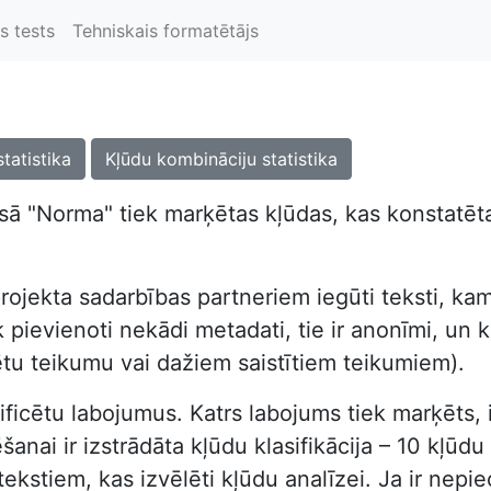
s tests
Tehniskais formatētājs
statistika
Kļūdu kombināciju statistika
ā "Norma" tiek marķētas kļūdas, kas konstatētas
rojekta sadarbības partneriem iegūti teksti, kam
pievienoti nekādi metadati, tie ir anonīmi, un kor
ētu teikumu vai dažiem saistītiem teikumiem).
dentificētu labojumus. Katrs labojums tiek marķēts
nai ir izstrādāta kļūdu klasifikācija – 10 kļūdu t
tekstiem, kas izvēlēti kļūdu analīzei. Ja ir nep