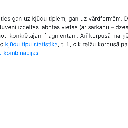
.
oties gan uz kļūdu tipiem, gan uz vārdformām. D
veni izceltas labotās vietas (ar sarkanu – dzēstā
vienoti konkrētajam fragmentam. Arī korpusā marķē
ķo
kļūdu tipu statistika
, t. i., cik reižu korpusā 
u kombinācijas
.