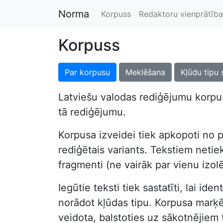
Norma
Korpuss
Redaktoru vienprātība
Korpuss
Par korpusu
Meklēšana
Kļūdu tipu 
Latviešu valodas rediģējumu korpus
tā rediģējumu.
Korpusa izveidei tiek apkopoti no p
rediģētais variants. Tekstiem netiek 
fragmenti (ne vairāk par vienu izol
Iegūtie teksti tiek sastatīti, lai i
norādot kļūdas tipu. Korpusa marķēša
veidota, balstoties uz sākotnējiem 