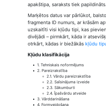
apakštipa, saraksts tiek papildināts
Marķētos datus var pārlūkot, balst
fragmenta ID numurs, ar krāsām aptu
uzskaitīti visi kļūdu tipi, kas pie
divējādi – pirmkārt, kāda ir atseviš
otrkārt, kādas ir biežākās
kļūdu tip
Kļūdu klasifikācija
1. Tehniskais noformējums
2. Pareizrakstība
2.1. Vārdu pareizrakstība
2.2. Saīsinājuma izveide
2.3. Sākumburti
2.4. Īpašvārdu atveide
3. Vārddarināšana
4. Formveidošana