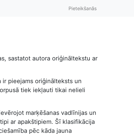
Pieteikšanās
, sastatot autora oriģināltekstu ar
 ir pieejams oriģinālteksts un
pusā tiek iekļauti tikai nelieli
, ievērojot marķēšanas vadlīnijas un
ipi ar apakštipiem. Šī klasifikācija
ieciešamība pēc kāda jauna