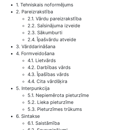
1. Tehniskais noformējums
2. Pareizrakstība
2.1. Vārdu pareizrakstība
2.2. Saīsinājuma izveide
2.3. Sākumburti
2.4. Īpašvārdu atveide
3. Vārddarināšana
4. Formveidošana
4.1. Lietvārds
4.2. Darbības vārds
4.3. Īpašības vārds
4.4. Cita vārdšķira
5. Interpunkcija
5.1. Nepiemērota pieturzīme
5.2. Lieka pieturzīme
5.3. Pieturzīmes trūkums
6. Sintakse
6.1. Saistāmība