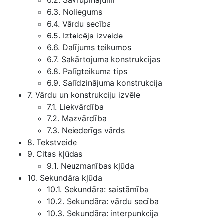
6.2. Savrupinājumi
6.3. Noliegums
6.4. Vārdu secība
6.5. Izteicēja izveide
6.6. Dalījums teikumos
6.7. Sakārtojuma konstrukcijas
6.8. Palīgteikuma tips
6.9. Salīdzinājuma konstrukcija
7. Vārdu un konstrukciju izvēle
7.1. Liekvārdība
7.2. Mazvārdība
7.3. Neiederīgs vārds
8. Tekstveide
9. Citas kļūdas
9.1. Neuzmanības kļūda
10. Sekundāra kļūda
10.1. Sekundāra: saistāmība
10.2. Sekundāra: vārdu secība
10.3. Sekundāra: interpunkcija