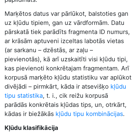
Marķētos datus var pārlūkot, balstoties gan
uz kļūdu tipiem, gan uz vārdformām. Datu
pārskatā tiek parādīts fragmenta ID numurs,
ar krāsām aptuveni izceltas labotās vietas
(ar sarkanu – dzēstās, ar zaļu –
pievienotās), kā arī uzskaitīti visi kļūdu tipi,
kas pievienoti konkrētajam fragmentam. Arī
korpusā marķēto kļūdu statistiku var aplūkot
divējādi – pirmkārt, kāda ir atsevišķo
kļūdu
tipu statistika
, t. i., cik reižu korpusā
parādās konkrētais kļūdas tips, un, otrkārt,
kādas ir biežākās
kļūdu tipu kombinācijas
.
Kļūdu klasifikācija