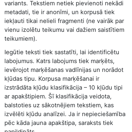
variants. Tekstiem netiek pievienoti nekādi
metadati, tie ir anonīmi, un korpusā tiek
iekļauti tikai nelieli fragmenti (ne vairāk par
vienu izolētu teikumu vai dažiem saistītiem
teikumiem).
Iegūtie teksti tiek sastatīti, lai identificētu
labojumus. Katrs labojums tiek marķēts,
ievērojot marķēšanas vadlīnijas un norādot
kļūdas tipu. Korpusa marķēšanai ir
izstrādāta kļūdu klasifikācija – 10 kļūdu tipi
ar apakštipiem. Šī klasifikācija veidota,
balstoties uz sākotnējiem tekstiem, kas
izvēlēti kļūdu analīzei. Ja ir nepieciešamība
pēc kāda jauna apakštipa, saraksts tiek
papildināts.