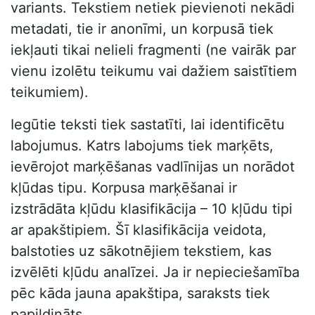
variants. Tekstiem netiek pievienoti nekādi
metadati, tie ir anonīmi, un korpusā tiek
iekļauti tikai nelieli fragmenti (ne vairāk par
vienu izolētu teikumu vai dažiem saistītiem
teikumiem).
Iegūtie teksti tiek sastatīti, lai identificētu
labojumus. Katrs labojums tiek marķēts,
ievērojot marķēšanas vadlīnijas un norādot
kļūdas tipu. Korpusa marķēšanai ir
izstrādāta kļūdu klasifikācija – 10 kļūdu tipi
ar apakštipiem. Šī klasifikācija veidota,
balstoties uz sākotnējiem tekstiem, kas
izvēlēti kļūdu analīzei. Ja ir nepieciešamība
pēc kāda jauna apakštipa, saraksts tiek
papildināts.