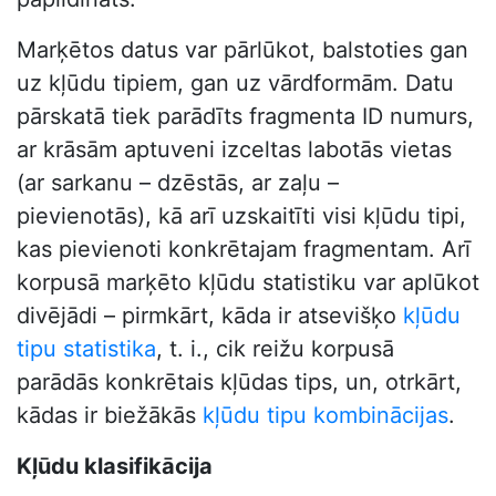
Marķētos datus var pārlūkot, balstoties gan
uz kļūdu tipiem, gan uz vārdformām. Datu
pārskatā tiek parādīts fragmenta ID numurs,
ar krāsām aptuveni izceltas labotās vietas
(ar sarkanu – dzēstās, ar zaļu –
pievienotās), kā arī uzskaitīti visi kļūdu tipi,
kas pievienoti konkrētajam fragmentam. Arī
korpusā marķēto kļūdu statistiku var aplūkot
divējādi – pirmkārt, kāda ir atsevišķo
kļūdu
tipu statistika
, t. i., cik reižu korpusā
parādās konkrētais kļūdas tips, un, otrkārt,
kādas ir biežākās
kļūdu tipu kombinācijas
.
Kļūdu klasifikācija