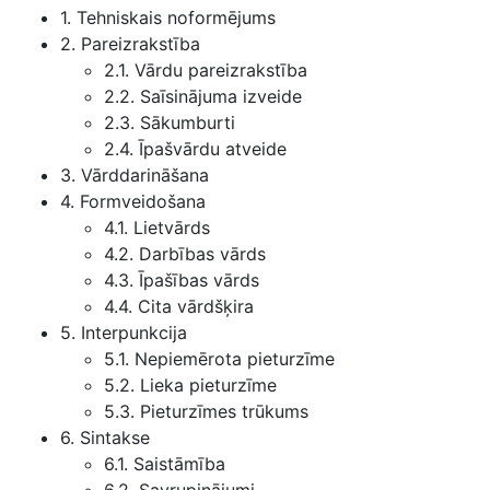
1. Tehniskais noformējums
2. Pareizrakstība
2.1. Vārdu pareizrakstība
2.2. Saīsinājuma izveide
2.3. Sākumburti
2.4. Īpašvārdu atveide
3. Vārddarināšana
4. Formveidošana
4.1. Lietvārds
4.2. Darbības vārds
4.3. Īpašības vārds
4.4. Cita vārdšķira
5. Interpunkcija
5.1. Nepiemērota pieturzīme
5.2. Lieka pieturzīme
5.3. Pieturzīmes trūkums
6. Sintakse
6.1. Saistāmība