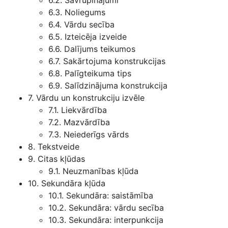
6.2. Savrupinājumi
6.3. Noliegums
6.4. Vārdu secība
6.5. Izteicēja izveide
6.6. Dalījums teikumos
6.7. Sakārtojuma konstrukcijas
6.8. Palīgteikuma tips
6.9. Salīdzinājuma konstrukcija
7. Vārdu un konstrukciju izvēle
7.1. Liekvārdība
7.2. Mazvārdība
7.3. Neiederīgs vārds
8. Tekstveide
9. Citas kļūdas
9.1. Neuzmanības kļūda
10. Sekundāra kļūda
10.1. Sekundāra: saistāmība
10.2. Sekundāra: vārdu secība
10.3. Sekundāra: interpunkcija