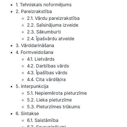
1. Tehniskais noformējums
2. Pareizrakstība
2.1. Vārdu pareizrakstība
2.2. Saīsinājuma izveide
2.3. Sākumburti
2.4. Īpašvārdu atveide
3. Vārddarināšana
4. Formveidošana
4.1. Lietvārds
4.2. Darbības vārds
4.3. Īpašības vārds
4.4. Cita vārdšķira
5. Interpunkcija
5.1. Nepiemērota pieturzīme
5.2. Lieka pieturzīme
5.3. Pieturzīmes trūkums
6. Sintakse
6.1. Saistāmība