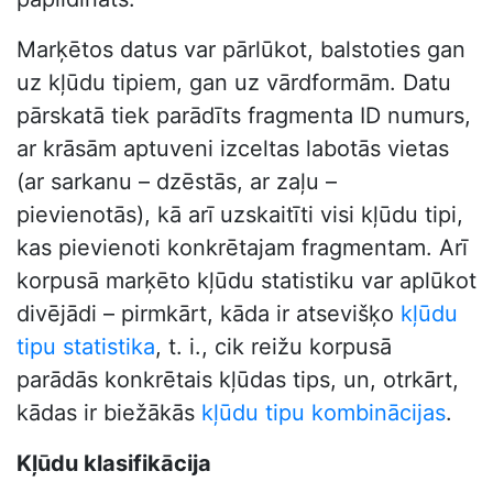
Marķētos datus var pārlūkot, balstoties gan
uz kļūdu tipiem, gan uz vārdformām. Datu
pārskatā tiek parādīts fragmenta ID numurs,
ar krāsām aptuveni izceltas labotās vietas
(ar sarkanu – dzēstās, ar zaļu –
pievienotās), kā arī uzskaitīti visi kļūdu tipi,
kas pievienoti konkrētajam fragmentam. Arī
korpusā marķēto kļūdu statistiku var aplūkot
divējādi – pirmkārt, kāda ir atsevišķo
kļūdu
tipu statistika
, t. i., cik reižu korpusā
parādās konkrētais kļūdas tips, un, otrkārt,
kādas ir biežākās
kļūdu tipu kombinācijas
.
Kļūdu klasifikācija