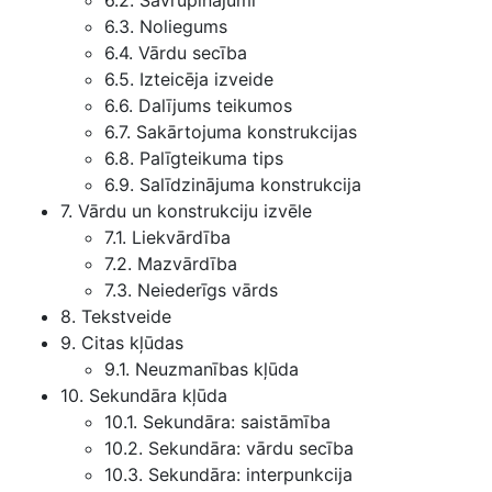
6.2. Savrupinājumi
6.3. Noliegums
6.4. Vārdu secība
6.5. Izteicēja izveide
6.6. Dalījums teikumos
6.7. Sakārtojuma konstrukcijas
6.8. Palīgteikuma tips
6.9. Salīdzinājuma konstrukcija
7. Vārdu un konstrukciju izvēle
7.1. Liekvārdība
7.2. Mazvārdība
7.3. Neiederīgs vārds
8. Tekstveide
9. Citas kļūdas
9.1. Neuzmanības kļūda
10. Sekundāra kļūda
10.1. Sekundāra: saistāmība
10.2. Sekundāra: vārdu secība
10.3. Sekundāra: interpunkcija