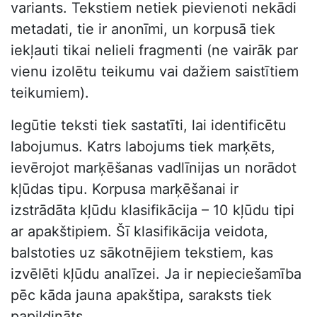
variants. Tekstiem netiek pievienoti nekādi
metadati, tie ir anonīmi, un korpusā tiek
iekļauti tikai nelieli fragmenti (ne vairāk par
vienu izolētu teikumu vai dažiem saistītiem
teikumiem).
Iegūtie teksti tiek sastatīti, lai identificētu
labojumus. Katrs labojums tiek marķēts,
ievērojot marķēšanas vadlīnijas un norādot
kļūdas tipu. Korpusa marķēšanai ir
izstrādāta kļūdu klasifikācija – 10 kļūdu tipi
ar apakštipiem. Šī klasifikācija veidota,
balstoties uz sākotnējiem tekstiem, kas
izvēlēti kļūdu analīzei. Ja ir nepieciešamība
pēc kāda jauna apakštipa, saraksts tiek
papildināts.