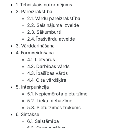
1. Tehniskais noformējums
2. Pareizrakstība
2.1. Vārdu pareizrakstība
2.2. Saīsinājuma izveide
2.3. Sākumburti
2.4. Īpašvārdu atveide
3. Vārddarināšana
4. Formveidošana
4.1. Lietvārds
4.2. Darbības vārds
4.3. Īpašības vārds
4.4. Cita vārdšķira
5. Interpunkcija
5.1. Nepiemērota pieturzīme
5.2. Lieka pieturzīme
5.3. Pieturzīmes trūkums
6. Sintakse
6.1. Saistāmība