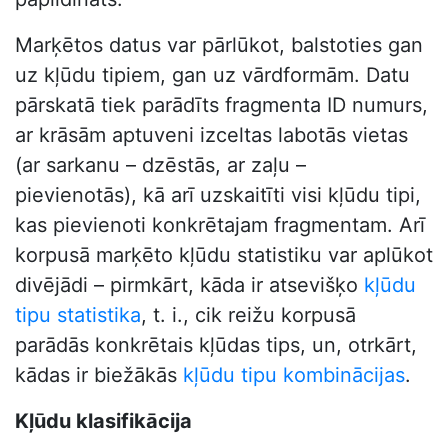
Marķētos datus var pārlūkot, balstoties gan
uz kļūdu tipiem, gan uz vārdformām. Datu
pārskatā tiek parādīts fragmenta ID numurs,
ar krāsām aptuveni izceltas labotās vietas
(ar sarkanu – dzēstās, ar zaļu –
pievienotās), kā arī uzskaitīti visi kļūdu tipi,
kas pievienoti konkrētajam fragmentam. Arī
korpusā marķēto kļūdu statistiku var aplūkot
divējādi – pirmkārt, kāda ir atsevišķo
kļūdu
tipu statistika
, t. i., cik reižu korpusā
parādās konkrētais kļūdas tips, un, otrkārt,
kādas ir biežākās
kļūdu tipu kombinācijas
.
Kļūdu klasifikācija