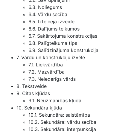
6.2. Savrupinājumi
6.3. Noliegums
6.4. Vārdu secība
6.5. Izteicēja izveide
6.6. Dalījums teikumos
6.7. Sakārtojuma konstrukcijas
6.8. Palīgteikuma tips
6.9. Salīdzinājuma konstrukcija
7. Vārdu un konstrukciju izvēle
7.1. Liekvārdība
7.2. Mazvārdība
7.3. Neiederīgs vārds
8. Tekstveide
9. Citas kļūdas
9.1. Neuzmanības kļūda
10. Sekundāra kļūda
10.1. Sekundāra: saistāmība
10.2. Sekundāra: vārdu secība
10.3. Sekundāra: interpunkcija