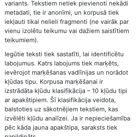
variants. Tekstiem netiek pievienoti nekādi
metadati, tie ir anonīmi, un korpusā tiek
iekļauti tikai nelieli fragmenti (ne vairāk par
vienu izolētu teikumu vai dažiem saistītiem
teikumiem).
Iegūtie teksti tiek sastatīti, lai identificētu
labojumus. Katrs labojums tiek marķēts,
ievērojot marķēšanas vadlīnijas un norādot
kļūdas tipu. Korpusa marķēšanai ir
izstrādāta kļūdu klasifikācija – 10 kļūdu tipi
ar apakštipiem. Šī klasifikācija veidota,
balstoties uz sākotnējiem tekstiem, kas
izvēlēti kļūdu analīzei. Ja ir nepieciešamība
pēc kāda jauna apakštipa, saraksts tiek
papildināts.