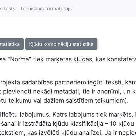
s tests
Tehniskais formatētājs
statistika
Kļūdu kombināciju statistika
ā "Norma" tiek marķētas kļūdas, kas konstatētas
rojekta sadarbības partneriem iegūti teksti, kam
pievienoti nekādi metadati, tie ir anonīmi, un kor
ētu teikumu vai dažiem saistītiem teikumiem).
dentificētu labojumus. Katrs labojums tiek marķēts
nai ir izstrādāta kļūdu klasifikācija – 10 kļūdu t
tekstiem, kas izvēlēti kļūdu analīzei. Ja ir nep