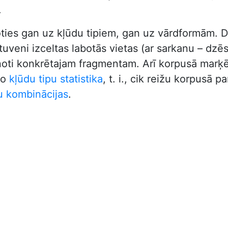
.
oties gan uz kļūdu tipiem, gan uz vārdformām. D
veni izceltas labotās vietas (ar sarkanu – dzēstā
vienoti konkrētajam fragmentam. Arī korpusā marķē
ķo
kļūdu tipu statistika
, t. i., cik reižu korpusā 
u kombinācijas
.