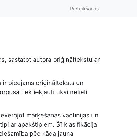
Pieteikšanās
, sastatot autora oriģināltekstu ar
 ir pieejams oriģinālteksts un
pusā tiek iekļauti tikai nelieli
, ievērojot marķēšanas vadlīnijas un
ipi ar apakštipiem. Šī klasifikācija
ieciešamība pēc kāda jauna