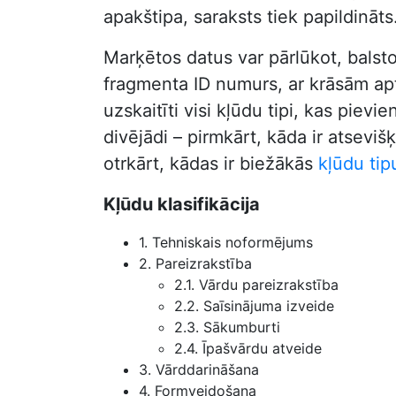
apakštipa, saraksts tiek papildināts
Marķētos datus var pārlūkot, balst
fragmenta ID numurs, ar krāsām aptu
uzskaitīti visi kļūdu tipi, kas pie
divējādi – pirmkārt, kāda ir atseviš
otrkārt, kādas ir biežākās
kļūdu tip
Kļūdu klasifikācija
1. Tehniskais noformējums
2. Pareizrakstība
2.1. Vārdu pareizrakstība
2.2. Saīsinājuma izveide
2.3. Sākumburti
2.4. Īpašvārdu atveide
3. Vārddarināšana
4. Formveidošana