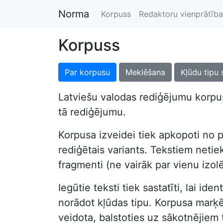
Norma
Korpuss
Redaktoru vienprātība
Korpuss
Par korpusu
Meklēšana
Kļūdu tipu 
Latviešu valodas rediģējumu korpus
tā rediģējumu.
Korpusa izveidei tiek apkopoti no p
rediģētais variants. Tekstiem netiek 
fragmenti (ne vairāk par vienu izol
Iegūtie teksti tiek sastatīti, lai i
norādot kļūdas tipu. Korpusa marķēša
veidota, balstoties uz sākotnējiem 