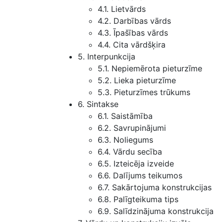
4.1. Lietvārds
4.2. Darbības vārds
4.3. Īpašības vārds
4.4. Cita vārdšķira
5. Interpunkcija
5.1. Nepiemērota pieturzīme
5.2. Lieka pieturzīme
5.3. Pieturzīmes trūkums
6. Sintakse
6.1. Saistāmība
6.2. Savrupinājumi
6.3. Noliegums
6.4. Vārdu secība
6.5. Izteicēja izveide
6.6. Dalījums teikumos
6.7. Sakārtojuma konstrukcijas
6.8. Palīgteikuma tips
6.9. Salīdzinājuma konstrukcija