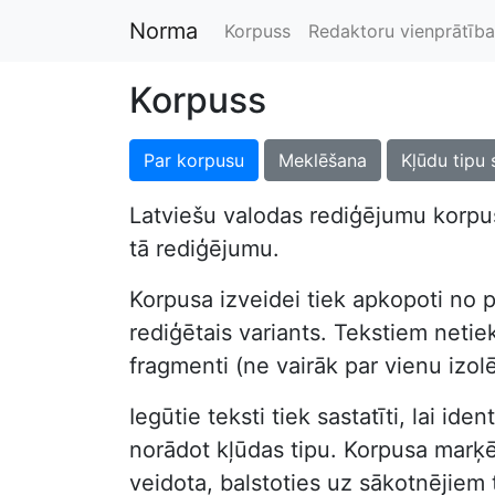
Norma
Korpuss
Redaktoru vienprātība
Korpuss
Par korpusu
Meklēšana
Kļūdu tipu 
Latviešu valodas rediģējumu korpus
tā rediģējumu.
Korpusa izveidei tiek apkopoti no p
rediģētais variants. Tekstiem netiek 
fragmenti (ne vairāk par vienu izol
Iegūtie teksti tiek sastatīti, lai i
norādot kļūdas tipu. Korpusa marķēša
veidota, balstoties uz sākotnējiem 