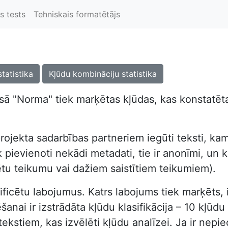
s tests
Tehniskais formatētājs
statistika
Kļūdu kombināciju statistika
ā "Norma" tiek marķētas kļūdas, kas konstatētas
rojekta sadarbības partneriem iegūti teksti, kam
pievienoti nekādi metadati, tie ir anonīmi, un kor
ētu teikumu vai dažiem saistītiem teikumiem).
dentificētu labojumus. Katrs labojums tiek marķēts
nai ir izstrādāta kļūdu klasifikācija – 10 kļūdu t
tekstiem, kas izvēlēti kļūdu analīzei. Ja ir nep