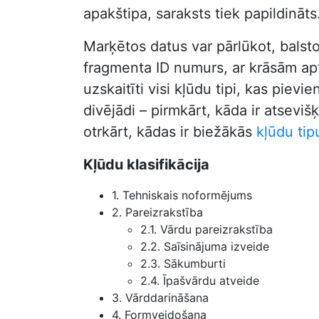
apakštipa, saraksts tiek papildināts
Marķētos datus var pārlūkot, balst
fragmenta ID numurs, ar krāsām aptu
uzskaitīti visi kļūdu tipi, kas pie
divējādi – pirmkārt, kāda ir atseviš
otrkārt, kādas ir biežākās
kļūdu tip
Kļūdu klasifikācija
1. Tehniskais noformējums
2. Pareizrakstība
2.1. Vārdu pareizrakstība
2.2. Saīsinājuma izveide
2.3. Sākumburti
2.4. Īpašvārdu atveide
3. Vārddarināšana
4. Formveidošana