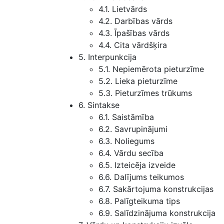
4.1. Lietvārds
4.2. Darbības vārds
4.3. Īpašības vārds
4.4. Cita vārdšķira
5. Interpunkcija
5.1. Nepiemērota pieturzīme
5.2. Lieka pieturzīme
5.3. Pieturzīmes trūkums
6. Sintakse
6.1. Saistāmība
6.2. Savrupinājumi
6.3. Noliegums
6.4. Vārdu secība
6.5. Izteicēja izveide
6.6. Dalījums teikumos
6.7. Sakārtojuma konstrukcijas
6.8. Palīgteikuma tips
6.9. Salīdzinājuma konstrukcija