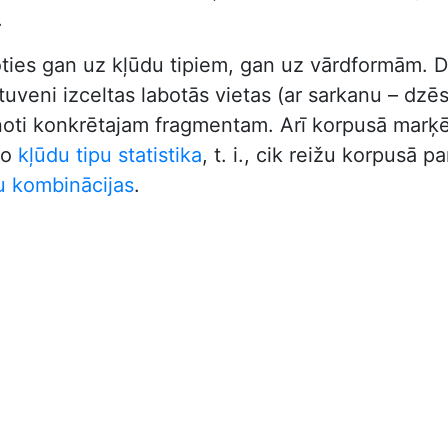
.
oties gan uz kļūdu tipiem, gan uz vārdformām. D
veni izceltas labotās vietas (ar sarkanu – dzēstā
vienoti konkrētajam fragmentam. Arī korpusā marķē
ķo
kļūdu tipu statistika
, t. i., cik reižu korpusā 
u kombinācijas
.