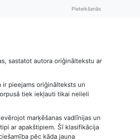
Pieteikšanās
, sastatot autora oriģināltekstu ar
 ir pieejams oriģinālteksts un
pusā tiek iekļauti tikai nelieli
, ievērojot marķēšanas vadlīnijas un
ipi ar apakštipiem. Šī klasifikācija
ieciešamība pēc kāda jauna