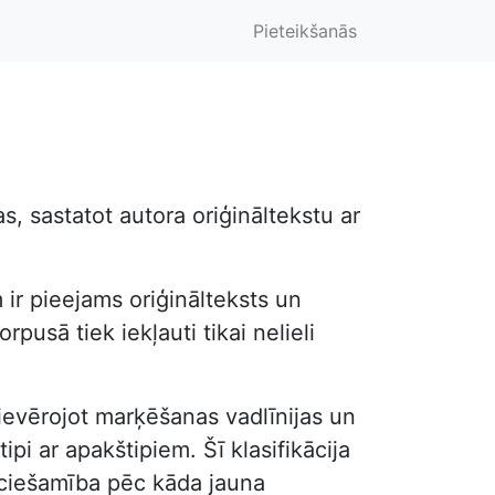
Pieteikšanās
, sastatot autora oriģināltekstu ar
 ir pieejams oriģinālteksts un
pusā tiek iekļauti tikai nelieli
, ievērojot marķēšanas vadlīnijas un
ipi ar apakštipiem. Šī klasifikācija
ieciešamība pēc kāda jauna