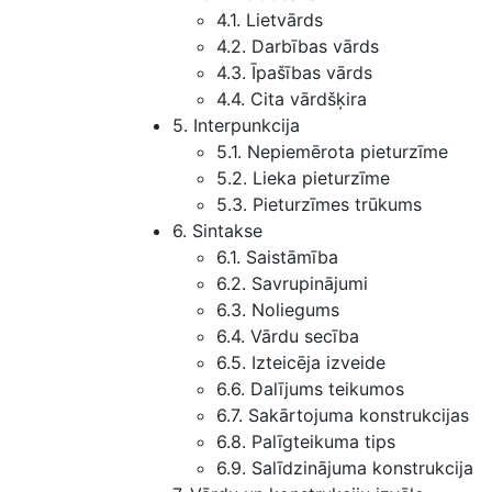
4.1. Lietvārds
4.2. Darbības vārds
4.3. Īpašības vārds
4.4. Cita vārdšķira
5. Interpunkcija
5.1. Nepiemērota pieturzīme
5.2. Lieka pieturzīme
5.3. Pieturzīmes trūkums
6. Sintakse
6.1. Saistāmība
6.2. Savrupinājumi
6.3. Noliegums
6.4. Vārdu secība
6.5. Izteicēja izveide
6.6. Dalījums teikumos
6.7. Sakārtojuma konstrukcijas
6.8. Palīgteikuma tips
6.9. Salīdzinājuma konstrukcija