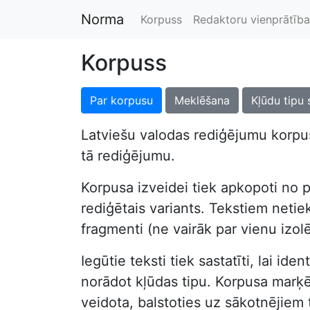
Norma
Korpuss
Redaktoru vienprātība
Korpuss
Par korpusu
Meklēšana
Kļūdu tipu 
Latviešu valodas rediģējumu korpus
tā rediģējumu.
Korpusa izveidei tiek apkopoti no p
rediģētais variants. Tekstiem netiek 
fragmenti (ne vairāk par vienu izol
Iegūtie teksti tiek sastatīti, lai i
norādot kļūdas tipu. Korpusa marķēša
veidota, balstoties uz sākotnējiem 