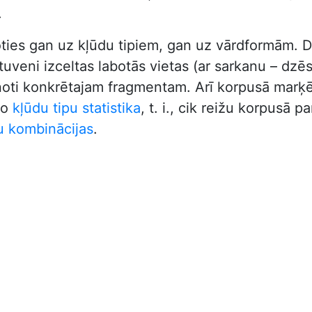
.
oties gan uz kļūdu tipiem, gan uz vārdformām. D
veni izceltas labotās vietas (ar sarkanu – dzēstā
vienoti konkrētajam fragmentam. Arī korpusā marķē
ķo
kļūdu tipu statistika
, t. i., cik reižu korpusā 
u kombinācijas
.