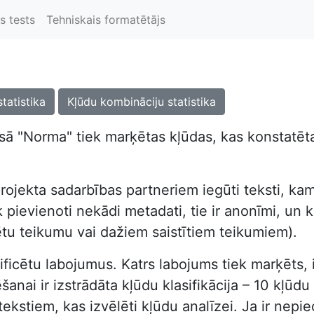
s tests
Tehniskais formatētājs
statistika
Kļūdu kombināciju statistika
ā "Norma" tiek marķētas kļūdas, kas konstatētas
rojekta sadarbības partneriem iegūti teksti, kam
pievienoti nekādi metadati, tie ir anonīmi, un kor
ētu teikumu vai dažiem saistītiem teikumiem).
dentificētu labojumus. Katrs labojums tiek marķēts
nai ir izstrādāta kļūdu klasifikācija – 10 kļūdu t
tekstiem, kas izvēlēti kļūdu analīzei. Ja ir nep