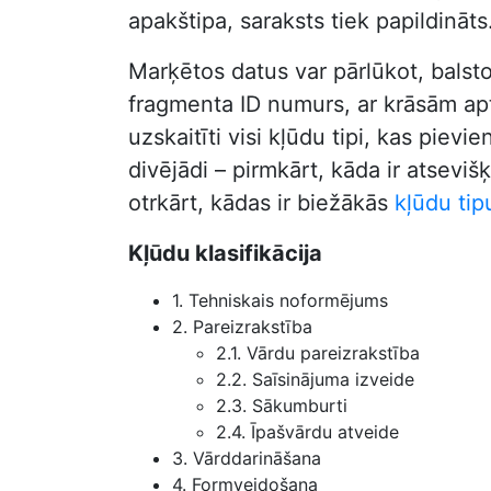
apakštipa, saraksts tiek papildināts
Marķētos datus var pārlūkot, balst
fragmenta ID numurs, ar krāsām aptu
uzskaitīti visi kļūdu tipi, kas pie
divējādi – pirmkārt, kāda ir atseviš
otrkārt, kādas ir biežākās
kļūdu tip
Kļūdu klasifikācija
1. Tehniskais noformējums
2. Pareizrakstība
2.1. Vārdu pareizrakstība
2.2. Saīsinājuma izveide
2.3. Sākumburti
2.4. Īpašvārdu atveide
3. Vārddarināšana
4. Formveidošana