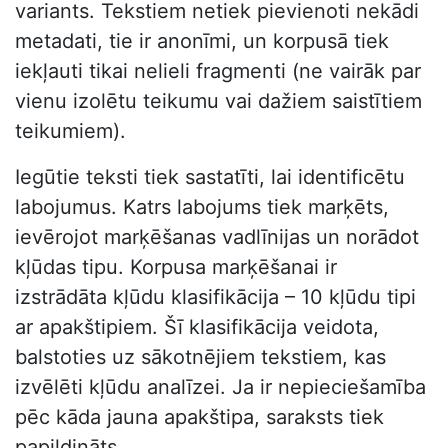
variants. Tekstiem netiek pievienoti nekādi
metadati, tie ir anonīmi, un korpusā tiek
iekļauti tikai nelieli fragmenti (ne vairāk par
vienu izolētu teikumu vai dažiem saistītiem
teikumiem).
Iegūtie teksti tiek sastatīti, lai identificētu
labojumus. Katrs labojums tiek marķēts,
ievērojot marķēšanas vadlīnijas un norādot
kļūdas tipu. Korpusa marķēšanai ir
izstrādāta kļūdu klasifikācija – 10 kļūdu tipi
ar apakštipiem. Šī klasifikācija veidota,
balstoties uz sākotnējiem tekstiem, kas
izvēlēti kļūdu analīzei. Ja ir nepieciešamība
pēc kāda jauna apakštipa, saraksts tiek
papildināts.