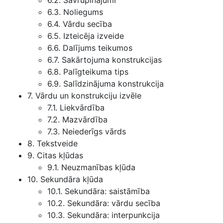
6.2. Savrupinājumi
6.3. Noliegums
6.4. Vārdu secība
6.5. Izteicēja izveide
6.6. Dalījums teikumos
6.7. Sakārtojuma konstrukcijas
6.8. Palīgteikuma tips
6.9. Salīdzinājuma konstrukcija
7. Vārdu un konstrukciju izvēle
7.1. Liekvārdība
7.2. Mazvārdība
7.3. Neiederīgs vārds
8. Tekstveide
9. Citas kļūdas
9.1. Neuzmanības kļūda
10. Sekundāra kļūda
10.1. Sekundāra: saistāmība
10.2. Sekundāra: vārdu secība
10.3. Sekundāra: interpunkcija