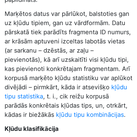
Marķētos datus var pārlūkot, balstoties gan
uz kļūdu tipiem, gan uz vārdformām. Datu
pārskatā tiek parādīts fragmenta ID numurs,
ar krāsām aptuveni izceltas labotās vietas
(ar sarkanu – dzēstās, ar zaļu –
pievienotās), kā arī uzskaitīti visi kļūdu tipi,
kas pievienoti konkrētajam fragmentam. Arī
korpusā marķēto kļūdu statistiku var aplūkot
divējādi – pirmkārt, kāda ir atsevišķo
kļūdu
tipu statistika
, t. i., cik reižu korpusā
parādās konkrētais kļūdas tips, un, otrkārt,
kādas ir biežākās
kļūdu tipu kombinācijas
.
Kļūdu klasifikācija