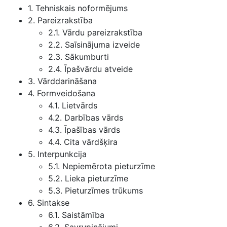
1. Tehniskais noformējums
2. Pareizrakstība
2.1. Vārdu pareizrakstība
2.2. Saīsinājuma izveide
2.3. Sākumburti
2.4. Īpašvārdu atveide
3. Vārddarināšana
4. Formveidošana
4.1. Lietvārds
4.2. Darbības vārds
4.3. Īpašības vārds
4.4. Cita vārdšķira
5. Interpunkcija
5.1. Nepiemērota pieturzīme
5.2. Lieka pieturzīme
5.3. Pieturzīmes trūkums
6. Sintakse
6.1. Saistāmība