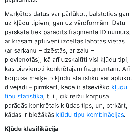
Marķētos datus var pārlūkot, balstoties gan
uz kļūdu tipiem, gan uz vārdformām. Datu
pārskatā tiek parādīts fragmenta ID numurs,
ar krāsām aptuveni izceltas labotās vietas
(ar sarkanu – dzēstās, ar zaļu –
pievienotās), kā arī uzskaitīti visi kļūdu tipi,
kas pievienoti konkrētajam fragmentam. Arī
korpusā marķēto kļūdu statistiku var aplūkot
divējādi – pirmkārt, kāda ir atsevišķo
kļūdu
tipu statistika
, t. i., cik reižu korpusā
parādās konkrētais kļūdas tips, un, otrkārt,
kādas ir biežākās
kļūdu tipu kombinācijas
.
Kļūdu klasifikācija