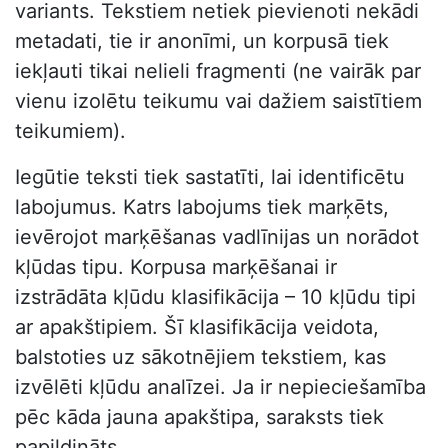
variants. Tekstiem netiek pievienoti nekādi
metadati, tie ir anonīmi, un korpusā tiek
iekļauti tikai nelieli fragmenti (ne vairāk par
vienu izolētu teikumu vai dažiem saistītiem
teikumiem).
Iegūtie teksti tiek sastatīti, lai identificētu
labojumus. Katrs labojums tiek marķēts,
ievērojot marķēšanas vadlīnijas un norādot
kļūdas tipu. Korpusa marķēšanai ir
izstrādāta kļūdu klasifikācija – 10 kļūdu tipi
ar apakštipiem. Šī klasifikācija veidota,
balstoties uz sākotnējiem tekstiem, kas
izvēlēti kļūdu analīzei. Ja ir nepieciešamība
pēc kāda jauna apakštipa, saraksts tiek
papildināts.