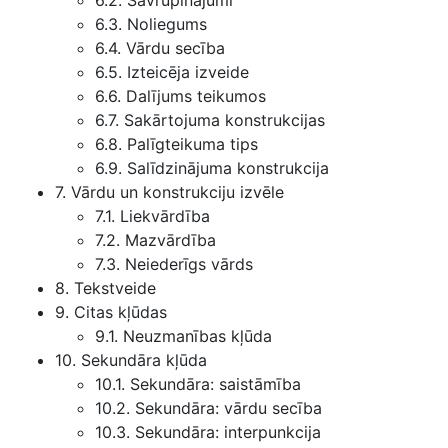
6.2. Savrupinājumi
6.3. Noliegums
6.4. Vārdu secība
6.5. Izteicēja izveide
6.6. Dalījums teikumos
6.7. Sakārtojuma konstrukcijas
6.8. Palīgteikuma tips
6.9. Salīdzinājuma konstrukcija
7. Vārdu un konstrukciju izvēle
7.1. Liekvārdība
7.2. Mazvārdība
7.3. Neiederīgs vārds
8. Tekstveide
9. Citas kļūdas
9.1. Neuzmanības kļūda
10. Sekundāra kļūda
10.1. Sekundāra: saistāmība
10.2. Sekundāra: vārdu secība
10.3. Sekundāra: interpunkcija