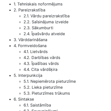
1. Tehniskais noformējums
2. Pareizrakstība
2.1. Vārdu pareizrakstība
2.2. Saīsinājuma izveide
2.3. Sākumburti
2.4. Īpašvārdu atveide
3. Vārddarināšana
4. Formveidošana
4.1. Lietvārds
4.2. Darbības vārds
4.3. Īpašības vārds
4.4. Cita vārdšķira
5. Interpunkcija
5.1. Nepiemērota pieturzīme
5.2. Lieka pieturzīme
5.3. Pieturzīmes trūkums
6. Sintakse
6.1. Saistāmība