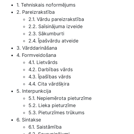
1. Tehniskais noformējums
2. Pareizrakstība
2.1. Vārdu pareizrakstība
2.2. Saīsinājuma izveide
2.3. Sākumburti
2.4. Īpašvārdu atveide
3. Vārddarināšana
4. Formveidošana
4.1. Lietvārds
4.2. Darbības vārds
4.3. Īpašības vārds
4.4. Cita vārdšķira
5. Interpunkcija
5.1. Nepiemērota pieturzīme
5.2. Lieka pieturzīme
5.3. Pieturzīmes trūkums
6. Sintakse
6.1. Saistāmība