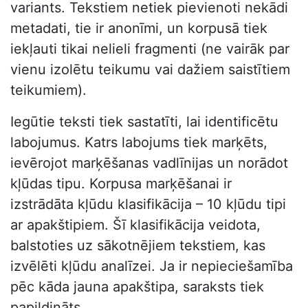
variants. Tekstiem netiek pievienoti nekādi
metadati, tie ir anonīmi, un korpusā tiek
iekļauti tikai nelieli fragmenti (ne vairāk par
vienu izolētu teikumu vai dažiem saistītiem
teikumiem).
Iegūtie teksti tiek sastatīti, lai identificētu
labojumus. Katrs labojums tiek marķēts,
ievērojot marķēšanas vadlīnijas un norādot
kļūdas tipu. Korpusa marķēšanai ir
izstrādāta kļūdu klasifikācija – 10 kļūdu tipi
ar apakštipiem. Šī klasifikācija veidota,
balstoties uz sākotnējiem tekstiem, kas
izvēlēti kļūdu analīzei. Ja ir nepieciešamība
pēc kāda jauna apakštipa, saraksts tiek
papildināts.