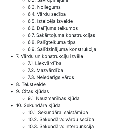
6.2. Savrupinājumi
6.3. Noliegums
6.4. Vārdu secība
6.5. Izteicēja izveide
6.6. Dalījums teikumos
6.7. Sakārtojuma konstrukcijas
6.8. Palīgteikuma tips
6.9. Salīdzinājuma konstrukcija
7. Vārdu un konstrukciju izvēle
7.1. Liekvārdība
7.2. Mazvārdība
7.3. Neiederīgs vārds
8. Tekstveide
9. Citas kļūdas
9.1. Neuzmanības kļūda
10. Sekundāra kļūda
10.1. Sekundāra: saistāmība
10.2. Sekundāra: vārdu secība
10.3. Sekundāra: interpunkcija