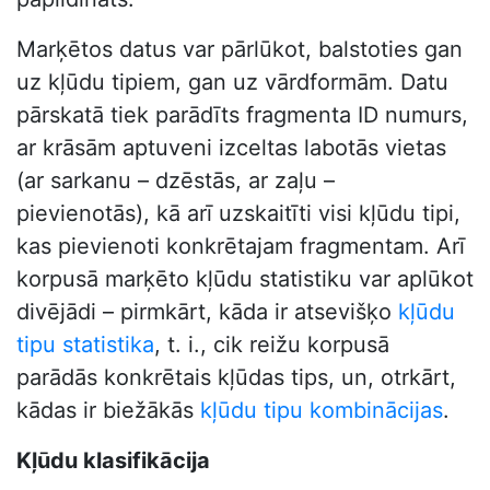
Marķētos datus var pārlūkot, balstoties gan
uz kļūdu tipiem, gan uz vārdformām. Datu
pārskatā tiek parādīts fragmenta ID numurs,
ar krāsām aptuveni izceltas labotās vietas
(ar sarkanu – dzēstās, ar zaļu –
pievienotās), kā arī uzskaitīti visi kļūdu tipi,
kas pievienoti konkrētajam fragmentam. Arī
korpusā marķēto kļūdu statistiku var aplūkot
divējādi – pirmkārt, kāda ir atsevišķo
kļūdu
tipu statistika
, t. i., cik reižu korpusā
parādās konkrētais kļūdas tips, un, otrkārt,
kādas ir biežākās
kļūdu tipu kombinācijas
.
Kļūdu klasifikācija