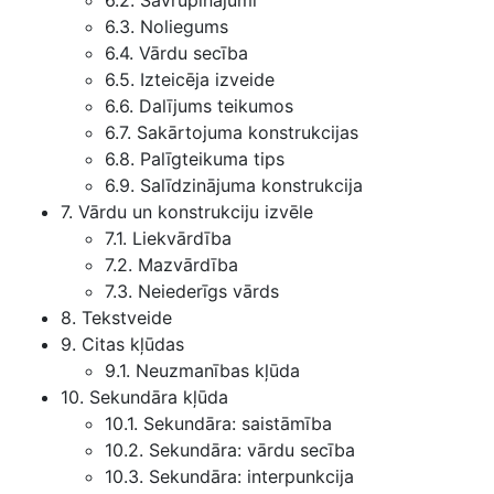
6.2. Savrupinājumi
6.3. Noliegums
6.4. Vārdu secība
6.5. Izteicēja izveide
6.6. Dalījums teikumos
6.7. Sakārtojuma konstrukcijas
6.8. Palīgteikuma tips
6.9. Salīdzinājuma konstrukcija
7. Vārdu un konstrukciju izvēle
7.1. Liekvārdība
7.2. Mazvārdība
7.3. Neiederīgs vārds
8. Tekstveide
9. Citas kļūdas
9.1. Neuzmanības kļūda
10. Sekundāra kļūda
10.1. Sekundāra: saistāmība
10.2. Sekundāra: vārdu secība
10.3. Sekundāra: interpunkcija