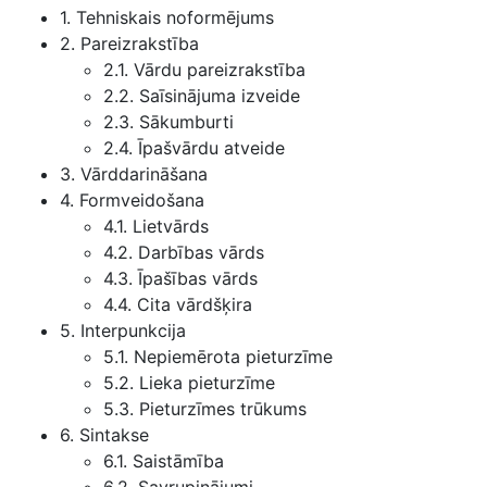
1. Tehniskais noformējums
2. Pareizrakstība
2.1. Vārdu pareizrakstība
2.2. Saīsinājuma izveide
2.3. Sākumburti
2.4. Īpašvārdu atveide
3. Vārddarināšana
4. Formveidošana
4.1. Lietvārds
4.2. Darbības vārds
4.3. Īpašības vārds
4.4. Cita vārdšķira
5. Interpunkcija
5.1. Nepiemērota pieturzīme
5.2. Lieka pieturzīme
5.3. Pieturzīmes trūkums
6. Sintakse
6.1. Saistāmība