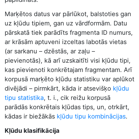
Marķētos datus var pārlūkot, balstoties gan
uz kļūdu tipiem, gan uz vārdformām. Datu
pārskatā tiek parādīts fragmenta ID numurs,
ar krāsām aptuveni izceltas labotās vietas
(ar sarkanu – dzēstās, ar zaļu –
pievienotās), kā arī uzskaitīti visi kļūdu tipi,
kas pievienoti konkrētajam fragmentam. Arī
korpusā marķēto kļūdu statistiku var aplūkot
divējādi – pirmkārt, kāda ir atsevišķo
kļūdu
tipu statistika
, t. i., cik reižu korpusā
parādās konkrētais kļūdas tips, un, otrkārt,
kādas ir biežākās
kļūdu tipu kombinācijas
.
Kļūdu klasifikācija