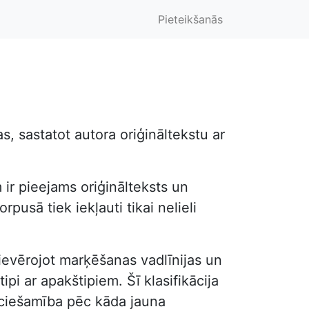
Pieteikšanās
, sastatot autora oriģināltekstu ar
 ir pieejams oriģinālteksts un
pusā tiek iekļauti tikai nelieli
, ievērojot marķēšanas vadlīnijas un
ipi ar apakštipiem. Šī klasifikācija
ieciešamība pēc kāda jauna