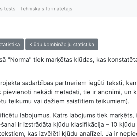
s tests
Tehniskais formatētājs
statistika
Kļūdu kombināciju statistika
ā "Norma" tiek marķētas kļūdas, kas konstatētas
rojekta sadarbības partneriem iegūti teksti, kam
pievienoti nekādi metadati, tie ir anonīmi, un kor
ētu teikumu vai dažiem saistītiem teikumiem).
dentificētu labojumus. Katrs labojums tiek marķēts
nai ir izstrādāta kļūdu klasifikācija – 10 kļūdu t
tekstiem, kas izvēlēti kļūdu analīzei. Ja ir nep