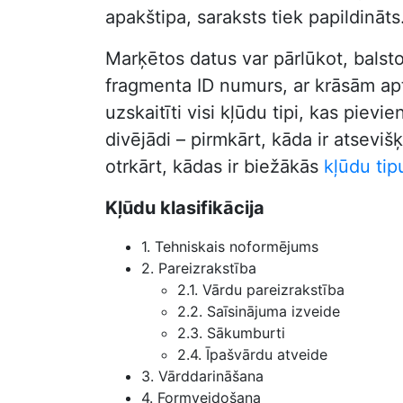
apakštipa, saraksts tiek papildināts
Marķētos datus var pārlūkot, balst
fragmenta ID numurs, ar krāsām aptu
uzskaitīti visi kļūdu tipi, kas pie
divējādi – pirmkārt, kāda ir atseviš
otrkārt, kādas ir biežākās
kļūdu tip
Kļūdu klasifikācija
1. Tehniskais noformējums
2. Pareizrakstība
2.1. Vārdu pareizrakstība
2.2. Saīsinājuma izveide
2.3. Sākumburti
2.4. Īpašvārdu atveide
3. Vārddarināšana
4. Formveidošana