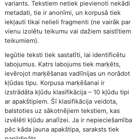
variants. Tekstiem netiek pievienoti nekādi
metadati, tie ir anonīmi, un korpusā tiek
iekļauti tikai nelieli fragmenti (ne vairāk par
vienu izolētu teikumu vai dažiem saistītiem
teikumiem).
Iegūtie teksti tiek sastatīti, lai identificētu
labojumus. Katrs labojums tiek marķēts,
ievērojot marķēšanas vadlīnijas un norādot
kļūdas tipu. Korpusa marķēšanai ir
izstrādāta kļūdu klasifikācija – 10 kļūdu tipi
ar apakštipiem. Šī klasifikācija veidota,
balstoties uz sākotnējiem tekstiem, kas
izvēlēti kļūdu analīzei. Ja ir nepieciešamība
pēc kāda jauna apakštipa, saraksts tiek
papildināts.