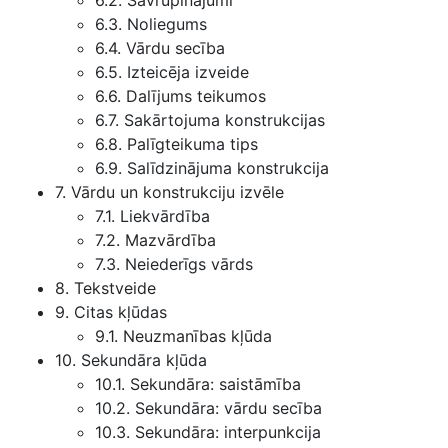
6.2. Savrupinājumi
6.3. Noliegums
6.4. Vārdu secība
6.5. Izteicēja izveide
6.6. Dalījums teikumos
6.7. Sakārtojuma konstrukcijas
6.8. Palīgteikuma tips
6.9. Salīdzinājuma konstrukcija
7. Vārdu un konstrukciju izvēle
7.1. Liekvārdība
7.2. Mazvārdība
7.3. Neiederīgs vārds
8. Tekstveide
9. Citas kļūdas
9.1. Neuzmanības kļūda
10. Sekundāra kļūda
10.1. Sekundāra: saistāmība
10.2. Sekundāra: vārdu secība
10.3. Sekundāra: interpunkcija