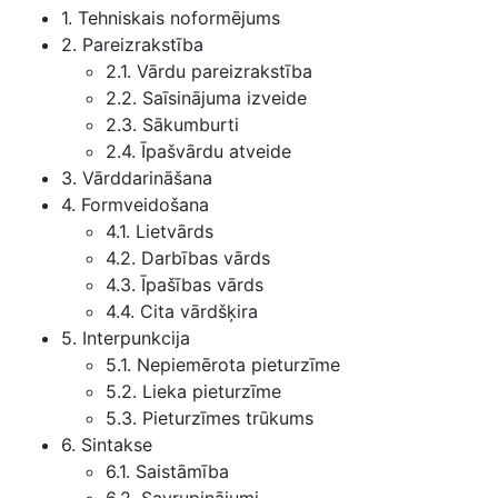
1. Tehniskais noformējums
2. Pareizrakstība
2.1. Vārdu pareizrakstība
2.2. Saīsinājuma izveide
2.3. Sākumburti
2.4. Īpašvārdu atveide
3. Vārddarināšana
4. Formveidošana
4.1. Lietvārds
4.2. Darbības vārds
4.3. Īpašības vārds
4.4. Cita vārdšķira
5. Interpunkcija
5.1. Nepiemērota pieturzīme
5.2. Lieka pieturzīme
5.3. Pieturzīmes trūkums
6. Sintakse
6.1. Saistāmība