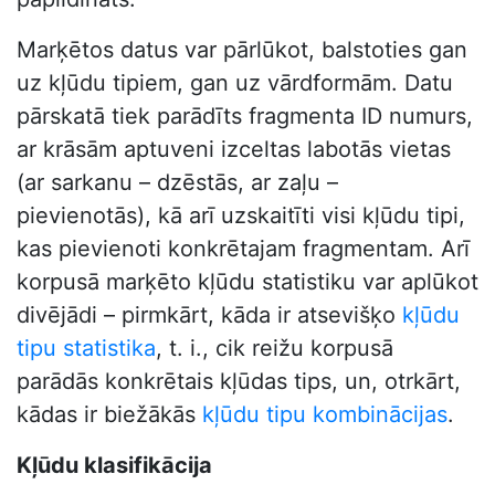
Marķētos datus var pārlūkot, balstoties gan
uz kļūdu tipiem, gan uz vārdformām. Datu
pārskatā tiek parādīts fragmenta ID numurs,
ar krāsām aptuveni izceltas labotās vietas
(ar sarkanu – dzēstās, ar zaļu –
pievienotās), kā arī uzskaitīti visi kļūdu tipi,
kas pievienoti konkrētajam fragmentam. Arī
korpusā marķēto kļūdu statistiku var aplūkot
divējādi – pirmkārt, kāda ir atsevišķo
kļūdu
tipu statistika
, t. i., cik reižu korpusā
parādās konkrētais kļūdas tips, un, otrkārt,
kādas ir biežākās
kļūdu tipu kombinācijas
.
Kļūdu klasifikācija