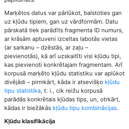
Marķētos datus var pārlūkot, balstoties gan
uz kļūdu tipiem, gan uz vārdformām. Datu
pārskatā tiek parādīts fragmenta ID numurs,
ar krāsām aptuveni izceltas labotās vietas
(ar sarkanu – dzēstās, ar zaļu –
pievienotās), kā arī uzskaitīti visi kļūdu tipi,
kas pievienoti konkrētajam fragmentam. Arī
korpusā marķēto kļūdu statistiku var aplūkot
divējādi – pirmkārt, kāda ir atsevišķo
kļūdu
tipu statistika
, t. i., cik reižu korpusā
parādās konkrētais kļūdas tips, un, otrkārt,
kādas ir biežākās
kļūdu tipu kombinācijas
.
Kļūdu klasifikācija