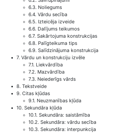
6.2. Savrupinājumi
6.3. Noliegums
6.4. Vārdu secība
6.5. Izteicēja izveide
6.6. Dalījums teikumos
6.7. Sakārtojuma konstrukcijas
6.8. Palīgteikuma tips
6.9. Salīdzinājuma konstrukcija
7. Vārdu un konstrukciju izvēle
7.1. Liekvārdība
7.2. Mazvārdība
7.3. Neiederīgs vārds
8. Tekstveide
9. Citas kļūdas
9.1. Neuzmanības kļūda
10. Sekundāra kļūda
10.1. Sekundāra: saistāmība
10.2. Sekundāra: vārdu secība
10.3. Sekundāra: interpunkcija