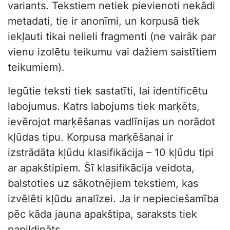
variants. Tekstiem netiek pievienoti nekādi
metadati, tie ir anonīmi, un korpusā tiek
iekļauti tikai nelieli fragmenti (ne vairāk par
vienu izolētu teikumu vai dažiem saistītiem
teikumiem).
Iegūtie teksti tiek sastatīti, lai identificētu
labojumus. Katrs labojums tiek marķēts,
ievērojot marķēšanas vadlīnijas un norādot
kļūdas tipu. Korpusa marķēšanai ir
izstrādāta kļūdu klasifikācija – 10 kļūdu tipi
ar apakštipiem. Šī klasifikācija veidota,
balstoties uz sākotnējiem tekstiem, kas
izvēlēti kļūdu analīzei. Ja ir nepieciešamība
pēc kāda jauna apakštipa, saraksts tiek
papildināts.