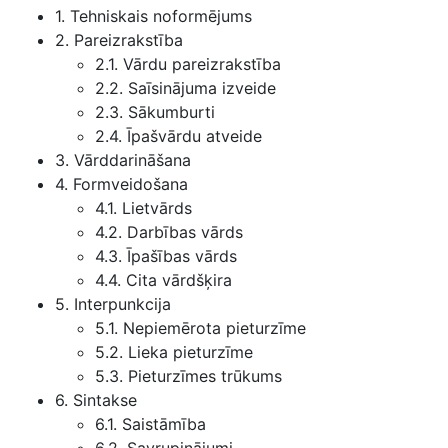
1. Tehniskais noformējums
2. Pareizrakstība
2.1. Vārdu pareizrakstība
2.2. Saīsinājuma izveide
2.3. Sākumburti
2.4. Īpašvārdu atveide
3. Vārddarināšana
4. Formveidošana
4.1. Lietvārds
4.2. Darbības vārds
4.3. Īpašības vārds
4.4. Cita vārdšķira
5. Interpunkcija
5.1. Nepiemērota pieturzīme
5.2. Lieka pieturzīme
5.3. Pieturzīmes trūkums
6. Sintakse
6.1. Saistāmība