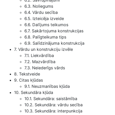
6.2. Savrupinājumi
6.3. Noliegums
6.4. Vārdu secība
6.5. Izteicēja izveide
6.6. Dalījums teikumos
6.7. Sakārtojuma konstrukcijas
6.8. Palīgteikuma tips
6.9. Salīdzinājuma konstrukcija
7. Vārdu un konstrukciju izvēle
7.1. Liekvārdība
7.2. Mazvārdība
7.3. Neiederīgs vārds
8. Tekstveide
9. Citas kļūdas
9.1. Neuzmanības kļūda
10. Sekundāra kļūda
10.1. Sekundāra: saistāmība
10.2. Sekundāra: vārdu secība
10.3. Sekundāra: interpunkcija