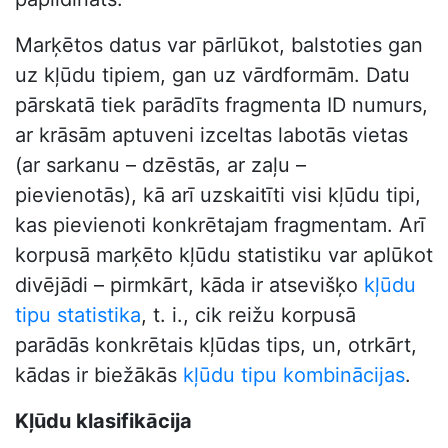
Marķētos datus var pārlūkot, balstoties gan
uz kļūdu tipiem, gan uz vārdformām. Datu
pārskatā tiek parādīts fragmenta ID numurs,
ar krāsām aptuveni izceltas labotās vietas
(ar sarkanu – dzēstās, ar zaļu –
pievienotās), kā arī uzskaitīti visi kļūdu tipi,
kas pievienoti konkrētajam fragmentam. Arī
korpusā marķēto kļūdu statistiku var aplūkot
divējādi – pirmkārt, kāda ir atsevišķo
kļūdu
tipu statistika
, t. i., cik reižu korpusā
parādās konkrētais kļūdas tips, un, otrkārt,
kādas ir biežākās
kļūdu tipu kombinācijas
.
Kļūdu klasifikācija