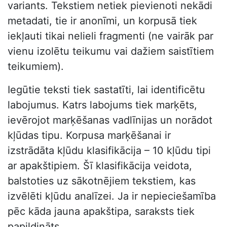
variants. Tekstiem netiek pievienoti nekādi
metadati, tie ir anonīmi, un korpusā tiek
iekļauti tikai nelieli fragmenti (ne vairāk par
vienu izolētu teikumu vai dažiem saistītiem
teikumiem).
Iegūtie teksti tiek sastatīti, lai identificētu
labojumus. Katrs labojums tiek marķēts,
ievērojot marķēšanas vadlīnijas un norādot
kļūdas tipu. Korpusa marķēšanai ir
izstrādāta kļūdu klasifikācija – 10 kļūdu tipi
ar apakštipiem. Šī klasifikācija veidota,
balstoties uz sākotnējiem tekstiem, kas
izvēlēti kļūdu analīzei. Ja ir nepieciešamība
pēc kāda jauna apakštipa, saraksts tiek
papildināts.