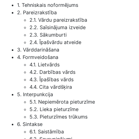
1. Tehniskais noformējums
2. Pareizrakstība
2.1. Vārdu pareizrakstība
2.2. Saīsinājuma izveide
2.3. Sākumburti
2.4. Īpašvārdu atveide
3. Vārddarināšana
4. Formveidošana
4.1. Lietvārds
4.2. Darbības vārds
4.3. Īpašības vārds
4.4. Cita vārdšķira
5. Interpunkcija
5.1. Nepiemērota pieturzīme
5.2. Lieka pieturzīme
5.3. Pieturzīmes trūkums
6. Sintakse
6.1. Saistāmība