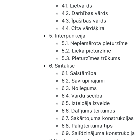
4.1. Lietvārds
4.2. Darbības vārds
4.3. Īpašības vārds
4.4. Cita vārdšķira
5. Interpunkcija
5.1. Nepiemērota pieturzīme
5.2. Lieka pieturzīme
5.3. Pieturzīmes trūkums
6. Sintakse
6.1. Saistāmība
6.2. Savrupinājumi
6.3. Noliegums
6.4. Vārdu secība
6.5. Izteicēja izveide
6.6. Dalījums teikumos
6.7. Sakārtojuma konstrukcijas
6.8. Palīgteikuma tips
6.9. Salīdzinājuma konstrukcija