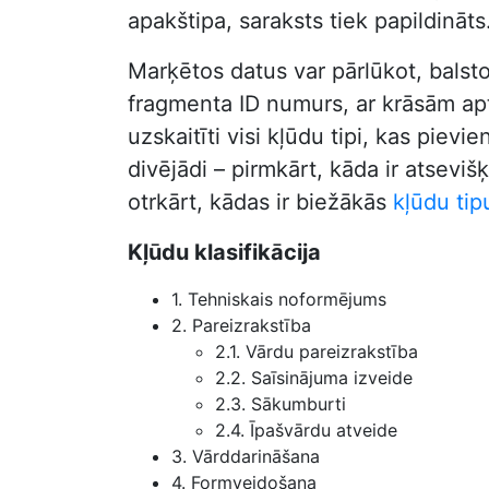
apakštipa, saraksts tiek papildināts
Marķētos datus var pārlūkot, balst
fragmenta ID numurs, ar krāsām aptu
uzskaitīti visi kļūdu tipi, kas pie
divējādi – pirmkārt, kāda ir atseviš
otrkārt, kādas ir biežākās
kļūdu tip
Kļūdu klasifikācija
1. Tehniskais noformējums
2. Pareizrakstība
2.1. Vārdu pareizrakstība
2.2. Saīsinājuma izveide
2.3. Sākumburti
2.4. Īpašvārdu atveide
3. Vārddarināšana
4. Formveidošana