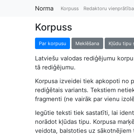
Norma
Korpuss
Redaktoru vienprātība
Korpuss
Par korpusu
Meklēšana
Kļūdu tipu 
Latviešu valodas rediģējumu korpus
tā rediģējumu.
Korpusa izveidei tiek apkopoti no p
rediģētais variants. Tekstiem netiek 
fragmenti (ne vairāk par vienu izol
Iegūtie teksti tiek sastatīti, lai i
norādot kļūdas tipu. Korpusa marķēša
veidota, balstoties uz sākotnējiem 