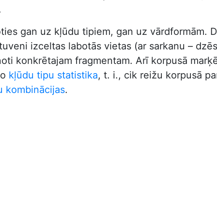
.
oties gan uz kļūdu tipiem, gan uz vārdformām. D
veni izceltas labotās vietas (ar sarkanu – dzēstā
vienoti konkrētajam fragmentam. Arī korpusā marķē
ķo
kļūdu tipu statistika
, t. i., cik reižu korpusā 
u kombinācijas
.