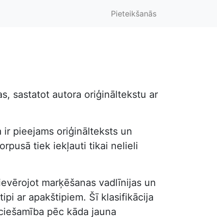
Pieteikšanās
, sastatot autora oriģināltekstu ar
 ir pieejams oriģinālteksts un
pusā tiek iekļauti tikai nelieli
, ievērojot marķēšanas vadlīnijas un
ipi ar apakštipiem. Šī klasifikācija
ieciešamība pēc kāda jauna