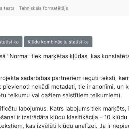
s tests
Tehniskais formatētājs
statistika
Kļūdu kombināciju statistika
ā "Norma" tiek marķētas kļūdas, kas konstatētas
rojekta sadarbības partneriem iegūti teksti, kam
pievienoti nekādi metadati, tie ir anonīmi, un kor
ētu teikumu vai dažiem saistītiem teikumiem).
dentificētu labojumus. Katrs labojums tiek marķēts
nai ir izstrādāta kļūdu klasifikācija – 10 kļūdu t
tekstiem, kas izvēlēti kļūdu analīzei. Ja ir nep