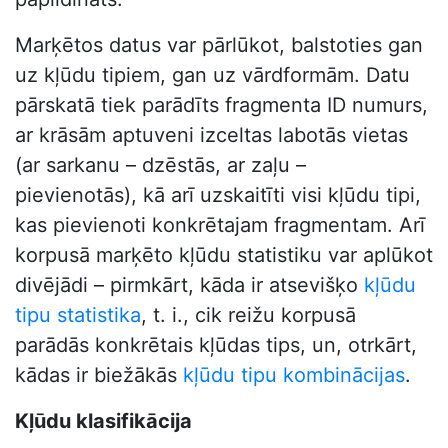
Marķētos datus var pārlūkot, balstoties gan
uz kļūdu tipiem, gan uz vārdformām. Datu
pārskatā tiek parādīts fragmenta ID numurs,
ar krāsām aptuveni izceltas labotās vietas
(ar sarkanu – dzēstās, ar zaļu –
pievienotās), kā arī uzskaitīti visi kļūdu tipi,
kas pievienoti konkrētajam fragmentam. Arī
korpusā marķēto kļūdu statistiku var aplūkot
divējādi – pirmkārt, kāda ir atsevišķo
kļūdu
tipu statistika
, t. i., cik reižu korpusā
parādās konkrētais kļūdas tips, un, otrkārt,
kādas ir biežākās
kļūdu tipu kombinācijas
.
Kļūdu klasifikācija