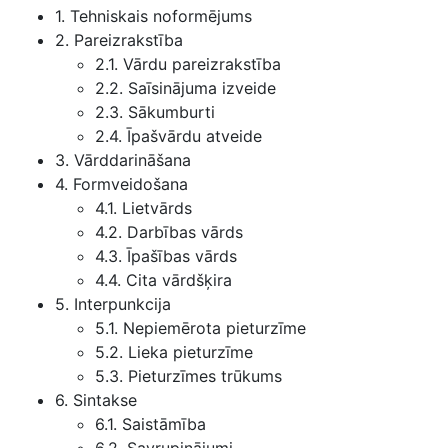
1. Tehniskais noformējums
2. Pareizrakstība
2.1. Vārdu pareizrakstība
2.2. Saīsinājuma izveide
2.3. Sākumburti
2.4. Īpašvārdu atveide
3. Vārddarināšana
4. Formveidošana
4.1. Lietvārds
4.2. Darbības vārds
4.3. Īpašības vārds
4.4. Cita vārdšķira
5. Interpunkcija
5.1. Nepiemērota pieturzīme
5.2. Lieka pieturzīme
5.3. Pieturzīmes trūkums
6. Sintakse
6.1. Saistāmība