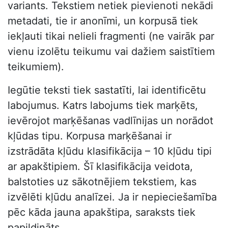
variants. Tekstiem netiek pievienoti nekādi
metadati, tie ir anonīmi, un korpusā tiek
iekļauti tikai nelieli fragmenti (ne vairāk par
vienu izolētu teikumu vai dažiem saistītiem
teikumiem).
Iegūtie teksti tiek sastatīti, lai identificētu
labojumus. Katrs labojums tiek marķēts,
ievērojot marķēšanas vadlīnijas un norādot
kļūdas tipu. Korpusa marķēšanai ir
izstrādāta kļūdu klasifikācija – 10 kļūdu tipi
ar apakštipiem. Šī klasifikācija veidota,
balstoties uz sākotnējiem tekstiem, kas
izvēlēti kļūdu analīzei. Ja ir nepieciešamība
pēc kāda jauna apakštipa, saraksts tiek
papildināts.