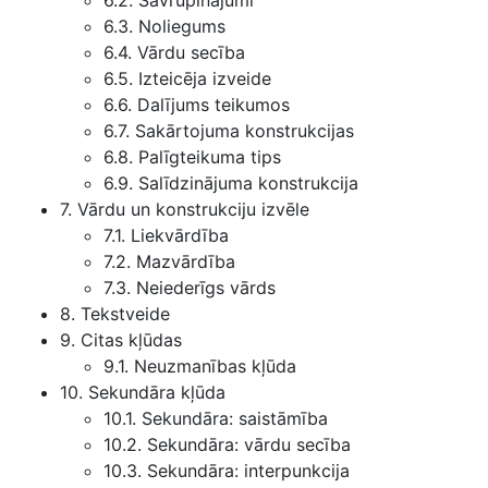
6.2. Savrupinājumi
6.3. Noliegums
6.4. Vārdu secība
6.5. Izteicēja izveide
6.6. Dalījums teikumos
6.7. Sakārtojuma konstrukcijas
6.8. Palīgteikuma tips
6.9. Salīdzinājuma konstrukcija
7. Vārdu un konstrukciju izvēle
7.1. Liekvārdība
7.2. Mazvārdība
7.3. Neiederīgs vārds
8. Tekstveide
9. Citas kļūdas
9.1. Neuzmanības kļūda
10. Sekundāra kļūda
10.1. Sekundāra: saistāmība
10.2. Sekundāra: vārdu secība
10.3. Sekundāra: interpunkcija