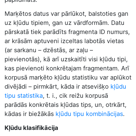
Marķētos datus var pārlūkot, balstoties gan
uz kļūdu tipiem, gan uz vārdformām. Datu
pārskatā tiek parādīts fragmenta ID numurs,
ar krāsām aptuveni izceltas labotās vietas
(ar sarkanu – dzēstās, ar zaļu –
pievienotās), kā arī uzskaitīti visi kļūdu tipi,
kas pievienoti konkrētajam fragmentam. Arī
korpusā marķēto kļūdu statistiku var aplūkot
divējādi – pirmkārt, kāda ir atsevišķo
kļūdu
tipu statistika
, t. i., cik reižu korpusā
parādās konkrētais kļūdas tips, un, otrkārt,
kādas ir biežākās
kļūdu tipu kombinācijas
.
Kļūdu klasifikācija