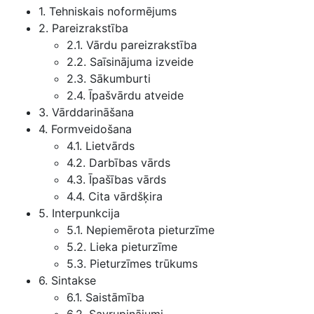
1. Tehniskais noformējums
2. Pareizrakstība
2.1. Vārdu pareizrakstība
2.2. Saīsinājuma izveide
2.3. Sākumburti
2.4. Īpašvārdu atveide
3. Vārddarināšana
4. Formveidošana
4.1. Lietvārds
4.2. Darbības vārds
4.3. Īpašības vārds
4.4. Cita vārdšķira
5. Interpunkcija
5.1. Nepiemērota pieturzīme
5.2. Lieka pieturzīme
5.3. Pieturzīmes trūkums
6. Sintakse
6.1. Saistāmība