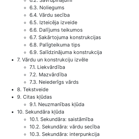
6.2. Savrupinājumi
6.3. Noliegums
6.4. Vārdu secība
6.5. Izteicēja izveide
6.6. Dalījums teikumos
6.7. Sakārtojuma konstrukcijas
6.8. Palīgteikuma tips
6.9. Salīdzinājuma konstrukcija
7. Vārdu un konstrukciju izvēle
7.1. Liekvārdība
7.2. Mazvārdība
7.3. Neiederīgs vārds
8. Tekstveide
9. Citas kļūdas
9.1. Neuzmanības kļūda
10. Sekundāra kļūda
10.1. Sekundāra: saistāmība
10.2. Sekundāra: vārdu secība
10.3. Sekundāra: interpunkcija