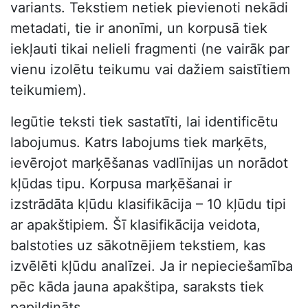
variants. Tekstiem netiek pievienoti nekādi
metadati, tie ir anonīmi, un korpusā tiek
iekļauti tikai nelieli fragmenti (ne vairāk par
vienu izolētu teikumu vai dažiem saistītiem
teikumiem).
Iegūtie teksti tiek sastatīti, lai identificētu
labojumus. Katrs labojums tiek marķēts,
ievērojot marķēšanas vadlīnijas un norādot
kļūdas tipu. Korpusa marķēšanai ir
izstrādāta kļūdu klasifikācija – 10 kļūdu tipi
ar apakštipiem. Šī klasifikācija veidota,
balstoties uz sākotnējiem tekstiem, kas
izvēlēti kļūdu analīzei. Ja ir nepieciešamība
pēc kāda jauna apakštipa, saraksts tiek
papildināts.