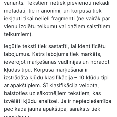
variants. Tekstiem netiek pievienoti nekādi
metadati, tie ir anonīmi, un korpusā tiek
iekļauti tikai nelieli fragmenti (ne vairāk par
vienu izolētu teikumu vai dažiem saistītiem
teikumiem).
Iegūtie teksti tiek sastatīti, lai identificētu
labojumus. Katrs labojums tiek marķēts,
ievērojot marķēšanas vadlīnijas un norādot
kļūdas tipu. Korpusa marķēšanai ir
izstrādāta kļūdu klasifikācija – 10 kļūdu tipi
ar apakštipiem. Šī klasifikācija veidota,
balstoties uz sākotnējiem tekstiem, kas
izvēlēti kļūdu analīzei. Ja ir nepieciešamība
pēc kāda jauna apakštipa, saraksts tiek
papildināts.