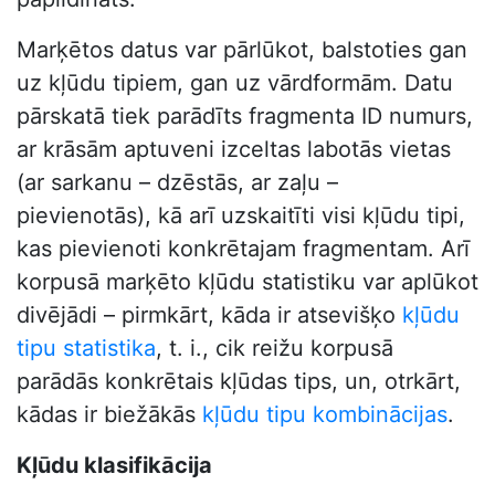
Marķētos datus var pārlūkot, balstoties gan
uz kļūdu tipiem, gan uz vārdformām. Datu
pārskatā tiek parādīts fragmenta ID numurs,
ar krāsām aptuveni izceltas labotās vietas
(ar sarkanu – dzēstās, ar zaļu –
pievienotās), kā arī uzskaitīti visi kļūdu tipi,
kas pievienoti konkrētajam fragmentam. Arī
korpusā marķēto kļūdu statistiku var aplūkot
divējādi – pirmkārt, kāda ir atsevišķo
kļūdu
tipu statistika
, t. i., cik reižu korpusā
parādās konkrētais kļūdas tips, un, otrkārt,
kādas ir biežākās
kļūdu tipu kombinācijas
.
Kļūdu klasifikācija