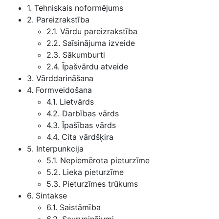
1. Tehniskais noformējums
2. Pareizrakstība
2.1. Vārdu pareizrakstība
2.2. Saīsinājuma izveide
2.3. Sākumburti
2.4. Īpašvārdu atveide
3. Vārddarināšana
4. Formveidošana
4.1. Lietvārds
4.2. Darbības vārds
4.3. Īpašības vārds
4.4. Cita vārdšķira
5. Interpunkcija
5.1. Nepiemērota pieturzīme
5.2. Lieka pieturzīme
5.3. Pieturzīmes trūkums
6. Sintakse
6.1. Saistāmība