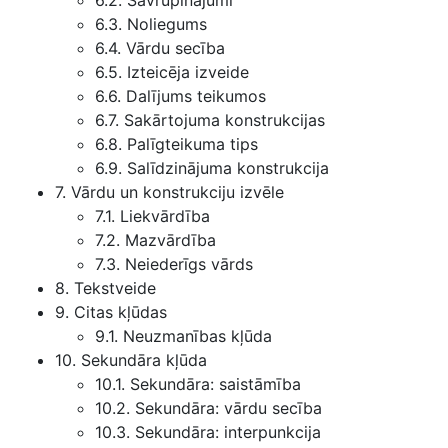
6.2. Savrupinājumi
6.3. Noliegums
6.4. Vārdu secība
6.5. Izteicēja izveide
6.6. Dalījums teikumos
6.7. Sakārtojuma konstrukcijas
6.8. Palīgteikuma tips
6.9. Salīdzinājuma konstrukcija
7. Vārdu un konstrukciju izvēle
7.1. Liekvārdība
7.2. Mazvārdība
7.3. Neiederīgs vārds
8. Tekstveide
9. Citas kļūdas
9.1. Neuzmanības kļūda
10. Sekundāra kļūda
10.1. Sekundāra: saistāmība
10.2. Sekundāra: vārdu secība
10.3. Sekundāra: interpunkcija