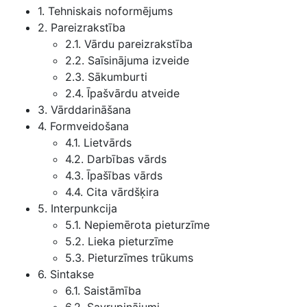
1. Tehniskais noformējums
2. Pareizrakstība
2.1. Vārdu pareizrakstība
2.2. Saīsinājuma izveide
2.3. Sākumburti
2.4. Īpašvārdu atveide
3. Vārddarināšana
4. Formveidošana
4.1. Lietvārds
4.2. Darbības vārds
4.3. Īpašības vārds
4.4. Cita vārdšķira
5. Interpunkcija
5.1. Nepiemērota pieturzīme
5.2. Lieka pieturzīme
5.3. Pieturzīmes trūkums
6. Sintakse
6.1. Saistāmība