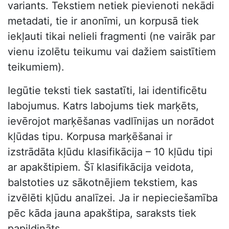
variants. Tekstiem netiek pievienoti nekādi
metadati, tie ir anonīmi, un korpusā tiek
iekļauti tikai nelieli fragmenti (ne vairāk par
vienu izolētu teikumu vai dažiem saistītiem
teikumiem).
Iegūtie teksti tiek sastatīti, lai identificētu
labojumus. Katrs labojums tiek marķēts,
ievērojot marķēšanas vadlīnijas un norādot
kļūdas tipu. Korpusa marķēšanai ir
izstrādāta kļūdu klasifikācija – 10 kļūdu tipi
ar apakštipiem. Šī klasifikācija veidota,
balstoties uz sākotnējiem tekstiem, kas
izvēlēti kļūdu analīzei. Ja ir nepieciešamība
pēc kāda jauna apakštipa, saraksts tiek
papildināts.