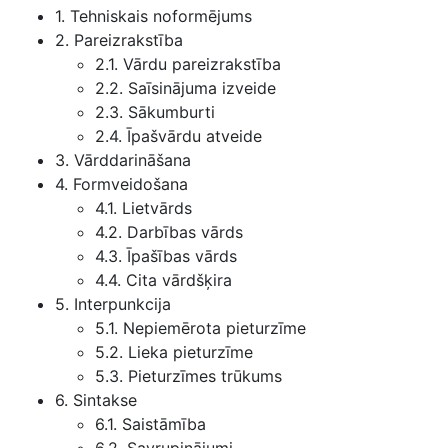
1. Tehniskais noformējums
2. Pareizrakstība
2.1. Vārdu pareizrakstība
2.2. Saīsinājuma izveide
2.3. Sākumburti
2.4. Īpašvārdu atveide
3. Vārddarināšana
4. Formveidošana
4.1. Lietvārds
4.2. Darbības vārds
4.3. Īpašības vārds
4.4. Cita vārdšķira
5. Interpunkcija
5.1. Nepiemērota pieturzīme
5.2. Lieka pieturzīme
5.3. Pieturzīmes trūkums
6. Sintakse
6.1. Saistāmība