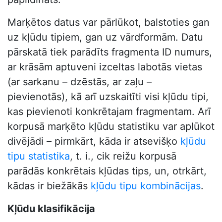
Marķētos datus var pārlūkot, balstoties gan
uz kļūdu tipiem, gan uz vārdformām. Datu
pārskatā tiek parādīts fragmenta ID numurs,
ar krāsām aptuveni izceltas labotās vietas
(ar sarkanu – dzēstās, ar zaļu –
pievienotās), kā arī uzskaitīti visi kļūdu tipi,
kas pievienoti konkrētajam fragmentam. Arī
korpusā marķēto kļūdu statistiku var aplūkot
divējādi – pirmkārt, kāda ir atsevišķo
kļūdu
tipu statistika
, t. i., cik reižu korpusā
parādās konkrētais kļūdas tips, un, otrkārt,
kādas ir biežākās
kļūdu tipu kombinācijas
.
Kļūdu klasifikācija