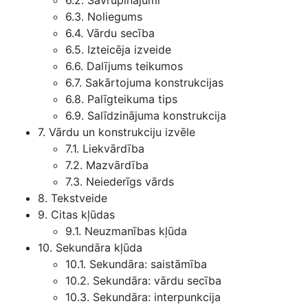
6.2. Savrupinājumi
6.3. Noliegums
6.4. Vārdu secība
6.5. Izteicēja izveide
6.6. Dalījums teikumos
6.7. Sakārtojuma konstrukcijas
6.8. Palīgteikuma tips
6.9. Salīdzinājuma konstrukcija
7. Vārdu un konstrukciju izvēle
7.1. Liekvārdība
7.2. Mazvārdība
7.3. Neiederīgs vārds
8. Tekstveide
9. Citas kļūdas
9.1. Neuzmanības kļūda
10. Sekundāra kļūda
10.1. Sekundāra: saistāmība
10.2. Sekundāra: vārdu secība
10.3. Sekundāra: interpunkcija