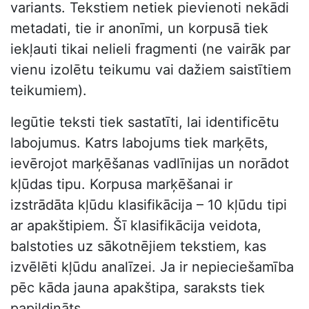
variants. Tekstiem netiek pievienoti nekādi
metadati, tie ir anonīmi, un korpusā tiek
iekļauti tikai nelieli fragmenti (ne vairāk par
vienu izolētu teikumu vai dažiem saistītiem
teikumiem).
Iegūtie teksti tiek sastatīti, lai identificētu
labojumus. Katrs labojums tiek marķēts,
ievērojot marķēšanas vadlīnijas un norādot
kļūdas tipu. Korpusa marķēšanai ir
izstrādāta kļūdu klasifikācija – 10 kļūdu tipi
ar apakštipiem. Šī klasifikācija veidota,
balstoties uz sākotnējiem tekstiem, kas
izvēlēti kļūdu analīzei. Ja ir nepieciešamība
pēc kāda jauna apakštipa, saraksts tiek
papildināts.