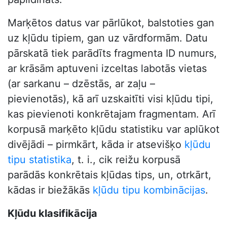
Marķētos datus var pārlūkot, balstoties gan
uz kļūdu tipiem, gan uz vārdformām. Datu
pārskatā tiek parādīts fragmenta ID numurs,
ar krāsām aptuveni izceltas labotās vietas
(ar sarkanu – dzēstās, ar zaļu –
pievienotās), kā arī uzskaitīti visi kļūdu tipi,
kas pievienoti konkrētajam fragmentam. Arī
korpusā marķēto kļūdu statistiku var aplūkot
divējādi – pirmkārt, kāda ir atsevišķo
kļūdu
tipu statistika
, t. i., cik reižu korpusā
parādās konkrētais kļūdas tips, un, otrkārt,
kādas ir biežākās
kļūdu tipu kombinācijas
.
Kļūdu klasifikācija