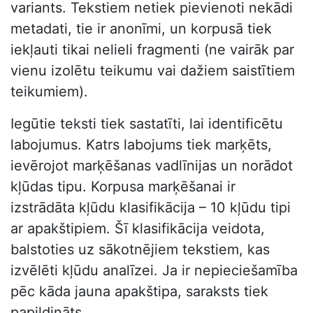
variants. Tekstiem netiek pievienoti nekādi
metadati, tie ir anonīmi, un korpusā tiek
iekļauti tikai nelieli fragmenti (ne vairāk par
vienu izolētu teikumu vai dažiem saistītiem
teikumiem).
Iegūtie teksti tiek sastatīti, lai identificētu
labojumus. Katrs labojums tiek marķēts,
ievērojot marķēšanas vadlīnijas un norādot
kļūdas tipu. Korpusa marķēšanai ir
izstrādāta kļūdu klasifikācija – 10 kļūdu tipi
ar apakštipiem. Šī klasifikācija veidota,
balstoties uz sākotnējiem tekstiem, kas
izvēlēti kļūdu analīzei. Ja ir nepieciešamība
pēc kāda jauna apakštipa, saraksts tiek
papildināts.