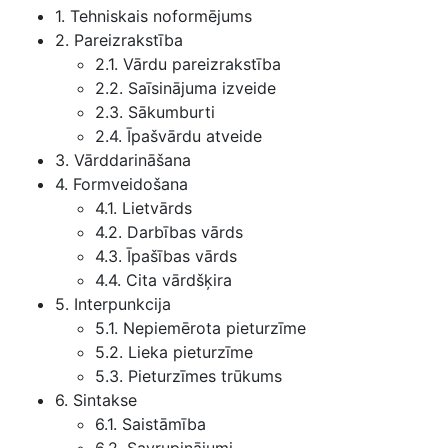
1. Tehniskais noformējums
2. Pareizrakstība
2.1. Vārdu pareizrakstība
2.2. Saīsinājuma izveide
2.3. Sākumburti
2.4. Īpašvārdu atveide
3. Vārddarināšana
4. Formveidošana
4.1. Lietvārds
4.2. Darbības vārds
4.3. Īpašības vārds
4.4. Cita vārdšķira
5. Interpunkcija
5.1. Nepiemērota pieturzīme
5.2. Lieka pieturzīme
5.3. Pieturzīmes trūkums
6. Sintakse
6.1. Saistāmība