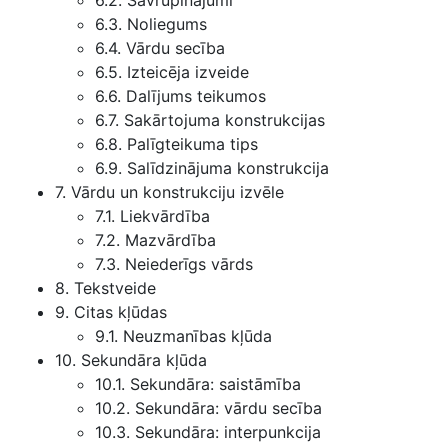
6.2. Savrupinājumi
6.3. Noliegums
6.4. Vārdu secība
6.5. Izteicēja izveide
6.6. Dalījums teikumos
6.7. Sakārtojuma konstrukcijas
6.8. Palīgteikuma tips
6.9. Salīdzinājuma konstrukcija
7. Vārdu un konstrukciju izvēle
7.1. Liekvārdība
7.2. Mazvārdība
7.3. Neiederīgs vārds
8. Tekstveide
9. Citas kļūdas
9.1. Neuzmanības kļūda
10. Sekundāra kļūda
10.1. Sekundāra: saistāmība
10.2. Sekundāra: vārdu secība
10.3. Sekundāra: interpunkcija